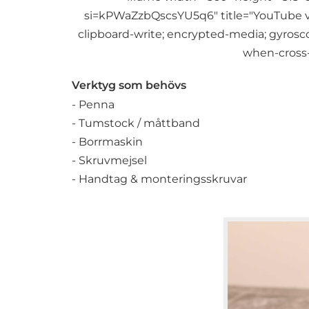
si=kPWaZzbQscsYU5q6" title="YouTube vi
clipboard-write; encrypted-media; gyroscop
when-cross-
Verktyg som behövs
- Penna
- Tumstock / måttband
- Borrmaskin
- Skruvmejsel
- Handtag & monteringsskruvar