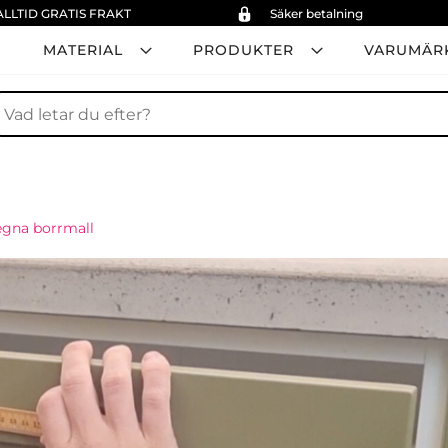
ALLTID GRATIS FRAKT
Säker betalning
MATERIAL
PRODUKTER
VARUMÄR
ök
egna borrmall