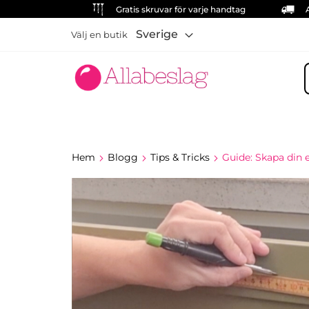
Gratis skruvar för varje handtag
Sverige
Välj en butik
S
Hem
Blogg
Tips & Tricks
Guide: Skapa din 