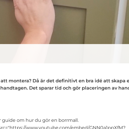
tt montera? Då är det definitivt en bra idé att skapa 
 handtagen. Det sparar tid och gör placeringen av han
r guide om hur du gör en borrmall.
5" src="https://www.youtube.com/embed/GNN0a1ppXfM?