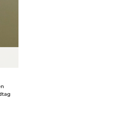
en
dtag