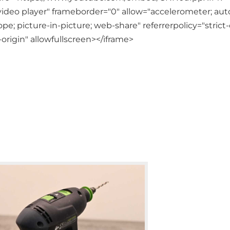
deo player" frameborder="0" allow="accelerometer; auto
e; picture-in-picture; web-share" referrerpolicy="strict-
origin" allowfullscreen></iframe>