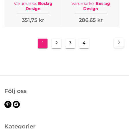
Varumärke:
Beslag
Varumärke:
Beslag
Design
Design
351,75 kr
286,65 kr
Sida
Sid
Näs
You're
Sida
Sida
Sida
1
2
3
4
currently
reading
page
Följ oss
Kategorier