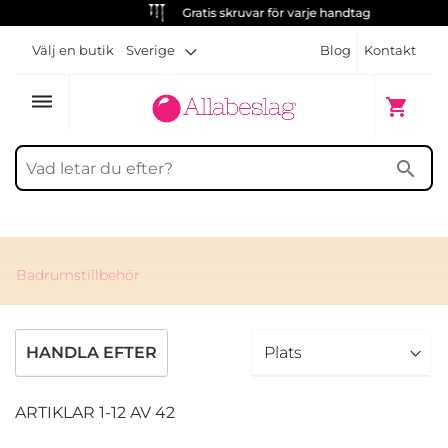
Gratis skruvar för varje handtag
Välj en butik
Sverige
Blog
Kontakt
dehaze
Min kun
shopping_cart
search
Badrumstillbehör
HANDLA EFTER
ARTIKLAR
1
-
12
AV
42