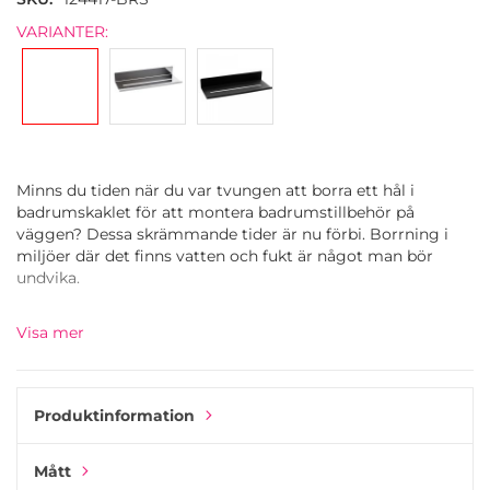
VARIANTER:
Minns du tiden när du var tvungen att borra ett hål i
badrumskaklet för att montera badrumstillbehör på
väggen? Dessa skrämmande tider är nu förbi. Borrning i
miljöer där det finns vatten och fukt är något man bör
undvika.
Base-serien av badrumstillbehör kräver ingen borrning eller
Visa mer
punktering av tätningsskiktet i badrumsväggen. Istället har
tillbehören en självhäftande tejp av hög kvalitet från 3M
som fästs på väggen. Det innebär att du inte behöver hjälp
av en professionell hantverkare längre. Du kan göra det helt
Produktinformation
själv.
Mått
Badrumshyllan Base är tillverkad i rostfritt stål med en