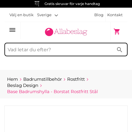
Gratis skruvar för varje handtag
Välj en butik
Sverige
Blog
Kontakt
dehaze
Min kun
shopping_cart
search
Hem
Badrumstillbehör
Rostfritt
Beslag Design
Base Badrumshylla - Borstat Rostfritt Stål
Hoppa
till
slutet
av
bildgalleriet