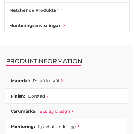
ytbeläggning av borstat rostfritt stål. Kombinera hyllan
med andra badrumstillbehör eller krokar i samma serie.
Matchande Produkter
Monteringsanvisningar
PRODUKTINFORMATION
Material:
Rostfritt stål
Finish:
Borstad
Varumärke:
Beslag Design
Montering:
Självhäftande tejp