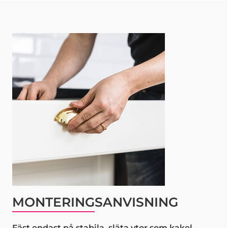
MONTERINGSANVISNING
Fäst endast på stabila, släta ytor som kakel,