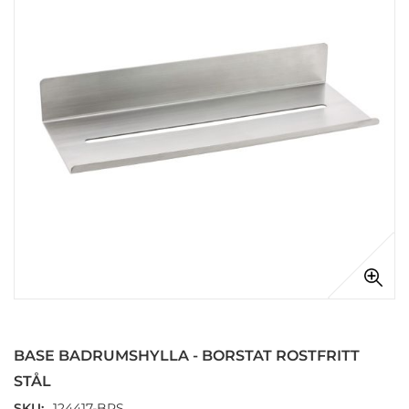
Hoppa
till
början
BASE BADRUMSHYLLA - BORSTAT ROSTFRITT
av
bildgalleriet
STÅL
SKU
124417-BRS