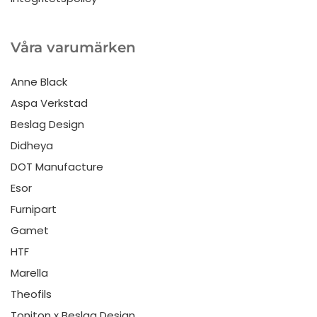
Våra varumärken
Anne Black
Aspa Verkstad
Beslag Design
Didheya
DOT Manufacture
Esor
Furnipart
Gamet
HTF
Marella
Theofils
Toniton x Beslag Design