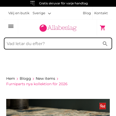
Gratis skruvar för varje handtag
Välj en butik
Sverige
Blog
Kontakt
dehaze
Min kun
shopping_cart
search
Hem
Blogg
New items
Furniparts nya kollektion för 2026