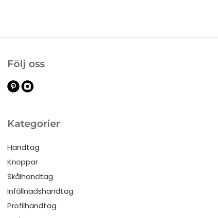
reading
page
Följ oss
Kategorier
Handtag
Knoppar
Skålhandtag
Infällnadshandtag
Profilhandtag