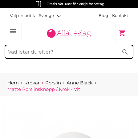
Gratis skruvar för varje handtag
Välj en butik
Sverige
Blog
Kontakt
dehaze
Min kun
shopping_cart
search
Hem
Krokar
Porslin
Anne Black
Matte Porslinsknopp / Krok - Vit
Hoppa
till
slutet
av
bildgalleriet