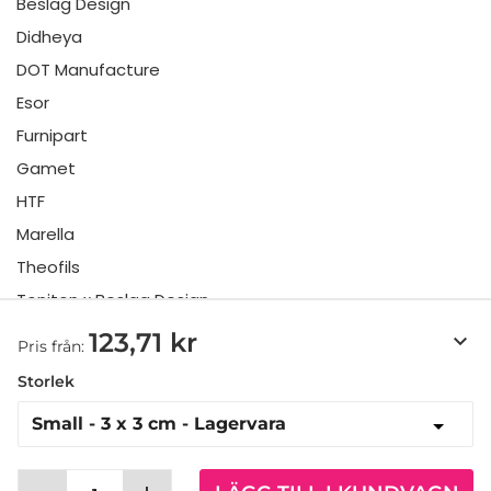
Beslag Design
Didheya
DOT Manufacture
Esor
Furnipart
Gamet
HTF
Marella
Theofils
Toniton x Beslag Design
Twentytwo
123,71 kr
keyboard_arrow_down
Pris från:
Urbi & Orbi
Storlek
Vonsild
Viefe