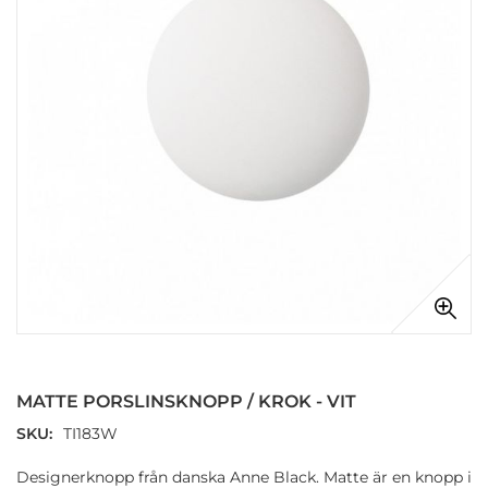
Hoppa
till
början
MATTE PORSLINSKNOPP / KROK - VIT
av
bildgalleriet
SKU
TI183W
Designerknopp från danska Anne Black. Matte är en knopp i