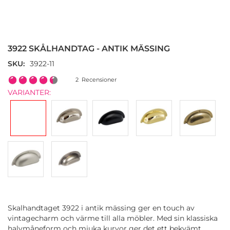
Hoppa
till
början
3922 SKÅLHANDTAG - ANTIK MÄSSING
av
bildgalleriet
SKU
3922-11
Rating:
2
Recensioner
90
100
% of
VARIANTER:
Skalhandtaget 3922 i antik mässing ger en touch av
vintagecharm och värme till alla möbler. Med sin klassiska
halvmåneform och mjuka kurvor ger det ett bekvämt