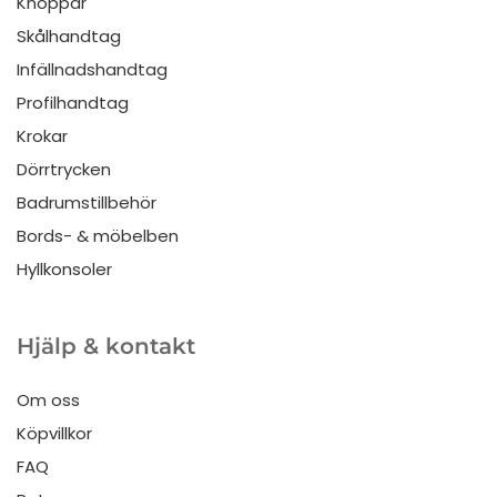
Knoppar
Skålhandtag
Infällnadshandtag
Profilhandtag
Krokar
Dörrtrycken
Badrumstillbehör
Bords- & möbelben
Hyllkonsoler
Hjälp & kontakt
Om oss
Köpvillkor
FAQ