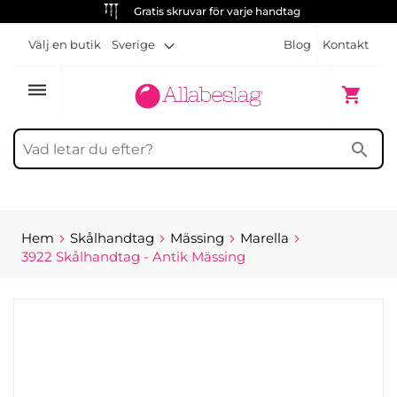
Gratis skruvar för varje handtag
Välj en butik
Sverige
Blog
Kontakt
dehaze
Min kun
shopping_cart
search
Hem
Skålhandtag
Mässing
Marella
3922 Skålhandtag - Antik Mässing
Hoppa
till
slutet
av
bildgalleriet