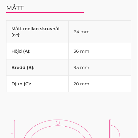
MÅTT
Mått mellan skruvhål
64 mm
(cc):
Höjd (A):
36 mm
Bredd (B):
95 mm
Djup (C):
20 mm