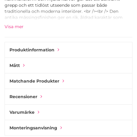
grepp och ett tidlöst utseende som passar både
traditionella och moderna interiörer. <br /><br /> Den
antika mässingsfinishen ger en rik, åldrad karaktär som
passar vackert ihop med målade skåp, mörkt trä eller
Visa mer
rustika ytor. Dekorativa skruvdetaljer fulländar den
traditionella looken, medan den diskreta bakre
monteringen håller fronten ren och snygg. <br /><br />
Perfekt för lådor, skåp och köksinredning där klassisk stil
Produktinformation
och subtil patina gör hela skillnaden.
Mått
Matchande Produkter
Recensioner
Varumärke
Monteringsanvisning