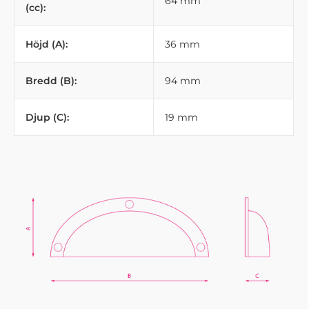
64 mm
(cc):
Höjd (A):
36 mm
Bredd (B):
94 mm
Djup (C):
19 mm