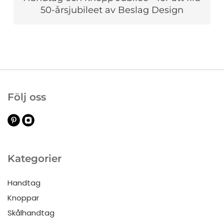
50-årsjubileet av Beslag Design
Följ oss
Kategorier
Handtag
Knoppar
Skålhandtag