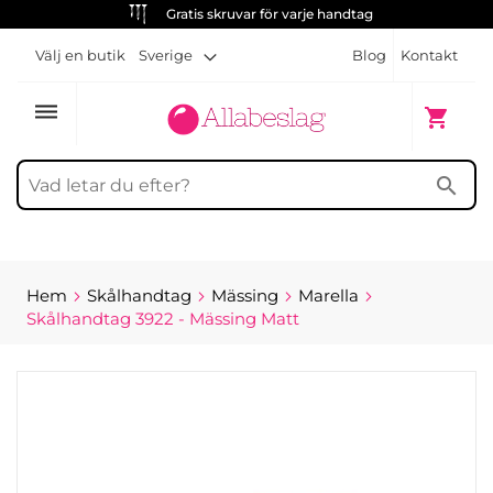
Gratis skruvar för varje handtag
Välj en butik
Sverige
Blog
Kontakt
dehaze
Min kun
shopping_cart
search
Hem
Skålhandtag
Mässing
Marella
Skålhandtag 3922 - Mässing Matt
Hoppa
till
slutet
av
bildgalleriet