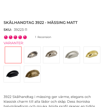
Hoppa
till
början
SKÅLHANDTAG 3922 - MÄSSING MATT
av
bildgalleriet
SKU
39223-11
Rating:
1
Recension
100
100
% of
VARIANTER:
3922 Skålhandtag i mässing ger värme, elegans och
klassisk charm till alla lådor och skåp. Dess ikoniska
halvmåneform och mjuka, böjda profil skapar en tidlös