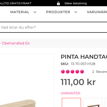
ALLTID GRATIS FRAKT
Säker betalning
MATERIAL
PRODUKTER
VARUMÄR
ök
- Obehandlad Ek
PINTA HANDTA
SKU
13-70-057-H128
Rating:
2
Recen
100
100
% of
111,00 kr
VARIANTER: