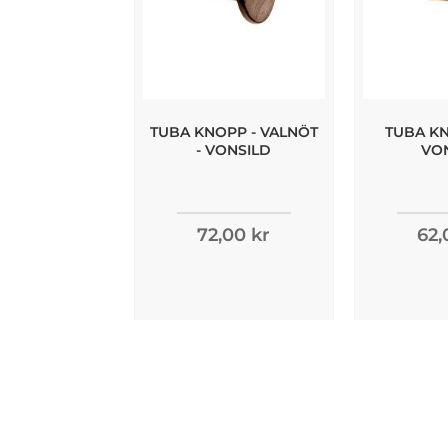
TUBA KNOPP - VALNÖT
TUBA KN
- VONSILD
VO
72,00 kr
62,