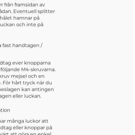
r från framsidan av
lådan. Eventuell splitter
shålet hamnar på
luckan och inte på
 fast handtagen /
dtag ever knopparna
öljande M4-skruvarna.
kruv mejsel och en
 För hårt tryck när du
 beslagen kan antingen
gen eller luckan.
ation
har många luckor att
dtag eller knoppar på
värt att göra en enkel