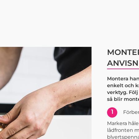
MONTER
ANVISN
Montera han
enkelt och 
verktyg. Föl
så blir mont
1
Förber
Markera håle
lådfronten m
blyertspenna.