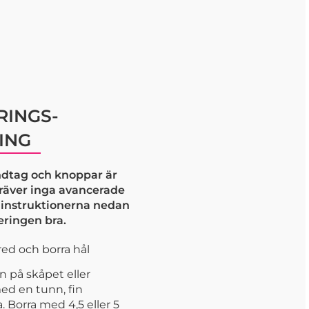
INGS-
ING
dtag och knoppar är
kräver inga avancerade
j instruktionerna nedan
eringen bra.
ed och borra hål
n på skåpet eller
ed en tunn, fin
 Borra med 4,5 eller 5