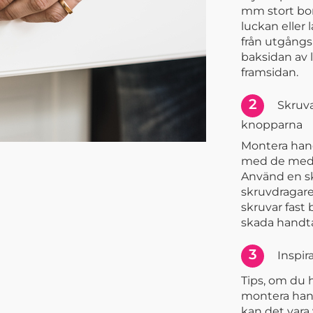
mm stort bor
luckan eller 
från utgång
baksidan av 
framsidan.
2
Skruva
knopparna
Montera han
med de medf
Använd en s
skruvdragare.
skruvar fast
skada handta
3
Inspir
Tips, om du 
montera han
kan det vara 