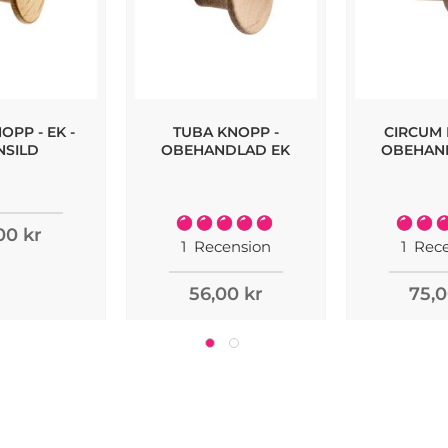
OPP - EK -
TUBA KNOPP -
CIRCUM 
NSILD
OBEHANDLAD EK
OBEHAN
Rating:
Rating:
00 kr
100%
1
Recension
1
Rece
56,00 kr
75,0