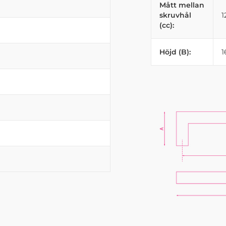
Mått mellan
skruvhål
(cc):
Höjd (B):