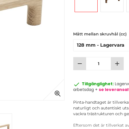
Mått mellan skruvhål (cc)
remove
add
done
Tillgänglighet:
Lagerva
arbetsdag +
se leveransal
Pinta-handtaget är tillverka
naturligt och autentiskt u
vackra trästrukturen och ger
Eftersom det är tillverkat 