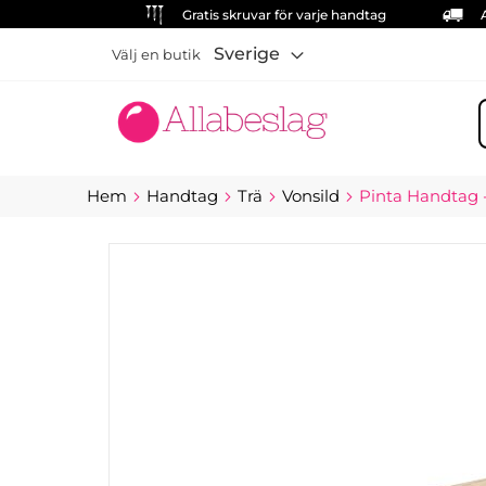
Gratis skruvar för varje handtag
Sverige
Välj en butik
S
Hem
Handtag
Trä
Vonsild
Pinta Handtag 
Hoppa
till
slutet
av
bildgalleriet