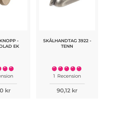
KNOPP -
SKÅLHANDTAG 3922 -
3922 SKÅLH
DLAD EK
TENN
ANTIK M
Rating:
Rating:
100%
100%
nsion
1
Recension
2
Recen
0 kr
90,12 kr
92,51