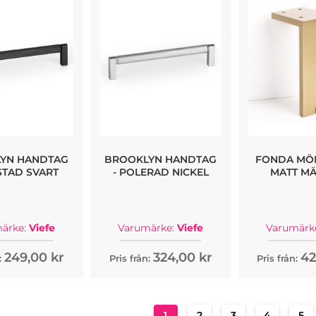
YN HANDTAG
BROOKLYN HANDTAG
FONDA MÖB
STAD SVART
- POLERAD NICKEL
MATT MÄ
ärke:
Viefe
Varumärke:
Viefe
Varumärk
249,00 kr
324,00 kr
42
n:
Pris från:
Pris från:
Sida
You're currently reading pag
Sida
Sida
Sida
Sid
1
2
3
4
5