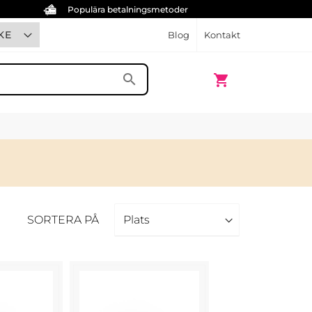
Populära betalningsmetoder
KE
Blog
Kontakt
Min kundvagn
search
shopping_cart
SORTERA PÅ