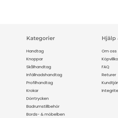
Kategorier
Hjälp
Handtag
Om oss
Knoppar
Köpvillko
Skålhandtag
FAQ
Infällnadshandtag
Returer
Profilhandtag
Kundtjä
Krokar
Integrit
Dörrtrycken
Badrumstillbehör
Bords- & möbelben