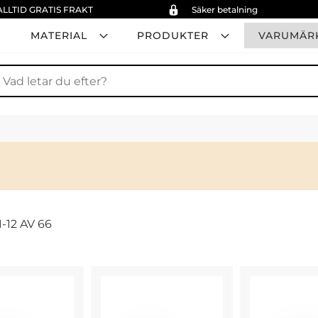
ALLTID GRATIS FRAKT
Säker betalning
MATERIAL
PRODUKTER
VARUMÄR
ök
1
-
12
AV
66