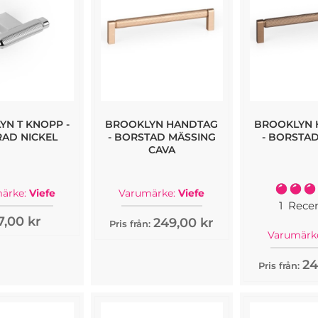
YN T KNOPP -
BROOKLYN HANDTAG
BROOKLYN 
AD NICKEL
- BORSTAD MÄSSING
- BORSTA
CAVA
Rating:
ärke:
Viefe
Varumärke:
Viefe
1
Rece
7,00 kr
249,00 kr
Pris från:
Varumärk
24
Pris från: