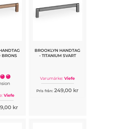
HANDTAG
BROOKLYN HANDTAG
D BRONS
- TITANIUM SVART
Varumärke:
Viefe
100%
nsion
249,00 kr
Pris från:
e:
Viefe
9,00 kr