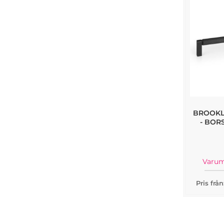
BROOKL
- BOR
Varum
Pris frå