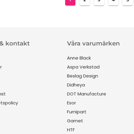
 & kontakt
Våra varumärken
Anne Black
r
Aspa Verkstad
Beslag Design
Didheya
nst
DOT Manufacture
etspolicy
Esor
Furnipart
Gamet
HTF