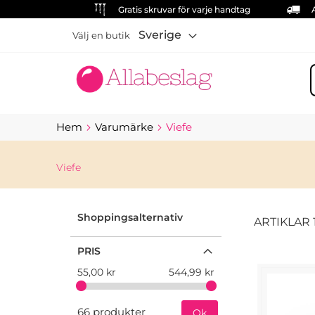
Gratis skruvar för varje handtag
Sverige
Välj en butik
S
Hem
Varumärke
Viefe
Viefe
Shoppingsalternativ
ARTIKLAR
PRIS
55,00 kr
544,99 kr
66 produkter
Ok