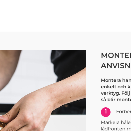
MONTER
ANVISN
Montera han
enkelt och 
verktyg. Föl
så blir mont
1
Förber
Markera håle
lådfronten m