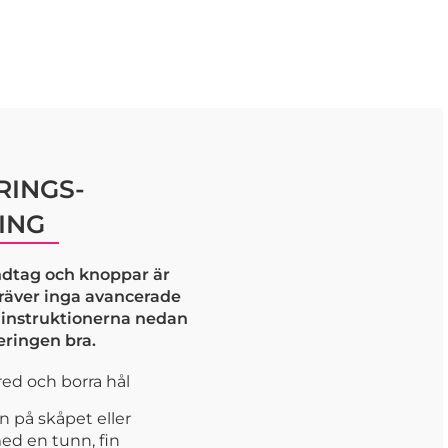
INGS-
ING
dtag och knoppar är
kräver inga avancerade
j instruktionerna nedan
eringen bra.
ed och borra hål
n på skåpet eller
ed en tunn, fin