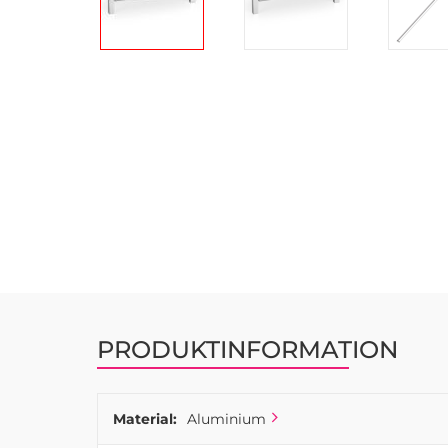
Hoppa
till
början
av
bildgalleriet
PRODUKTINFORMATION
Material:
Aluminium