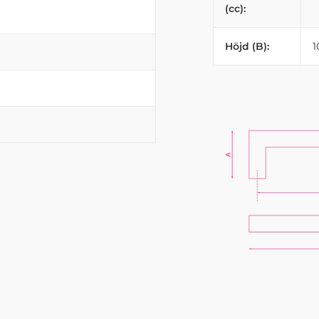
(cc):
Höjd (B):