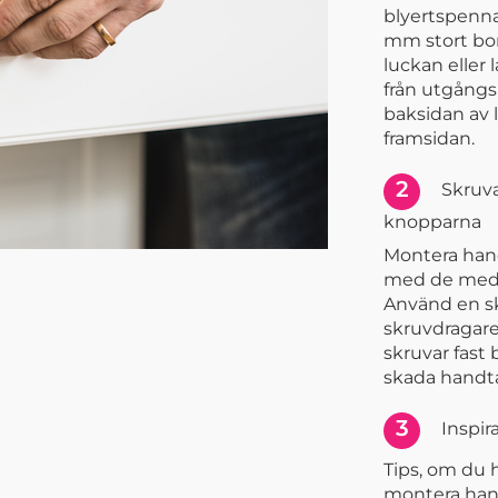
blyertspenna.
mm stort bor
luckan eller 
från utgång
baksidan av 
framsidan.
2
Skruva
knopparna
Montera han
med de medf
Använd en s
skruvdragare.
skruvar fast
skada handta
3
Inspir
Tips, om du 
montera han