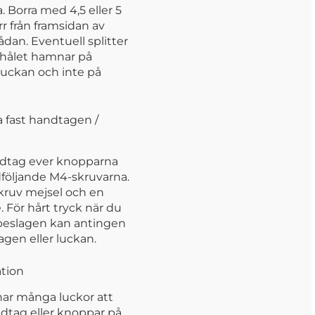
 Borra med 4,5 eller 5
r från framsidan av
lådan. Eventuell splitter
shålet hamnar på
luckan och inte på
 fast handtagen /
dtag ever knopparna
öljande M4-skruvarna.
kruv mejsel och en
 För hårt tryck när du
 beslagen kan antingen
gen eller luckan.
ation
har många luckor att
dtag eller knoppar på