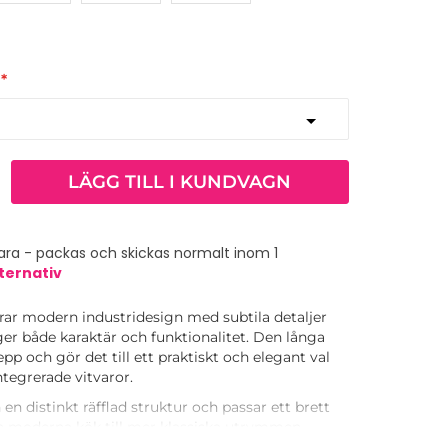
LÄGG TILL I KUNDVAGN
ra - packas och skickas normalt inom 1
ternativ
r modern industridesign med subtila detaljer
er både karaktär och funktionalitet. Den långa
p och gör det till ett praktiskt och elegant val
ntegrerade vitvaror.
 en distinkt räfflad struktur och passar ett brett
ån moderna kök till mer klassiska utrymmen.
 fristående element eller kombinera det med