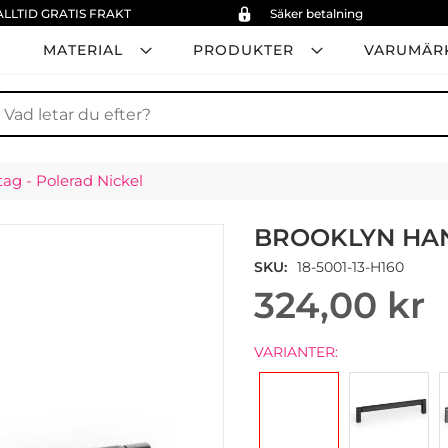
ALLTID GRATIS FRAKT
Säker betalning
MATERIAL
PRODUKTER
VARUMÄR
ök
ag - Polerad Nickel
BROOKLYN HAN
SKU
18-5001-13-H160
324,00 kr
VARIANTER: