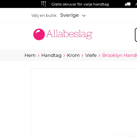
Gratis skruvar för varje handtag
Sverige
Välj en butik
S
Hem
Handtag
Krom
Viefe
Brooklyn Handt
Hoppa
till
slutet
av
bildgalleriet