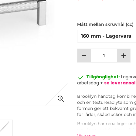
Mått mellan skruvhål (cc)
remove
add
done
Tillgänglighet:
Lagerva
arbetsdag +
se leveransal
Brooklyn handtag kombinera
och en texturerad yta som g
formen ger ett bekvämt grep
för lådor, skåpsluckor och i
Brooklyn har rena linjer och
spektrum av interiörer - fr
Använd det som ett slående
Visa mer