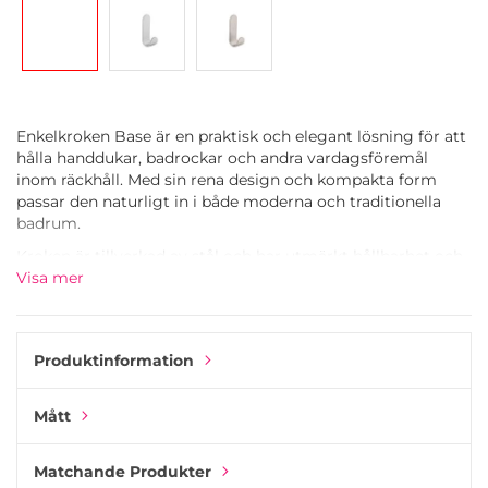
Enkelkroken Base är en praktisk och elegant lösning för att
hålla handdukar, badrockar och andra vardagsföremål
inom räckhåll. Med sin rena design och kompakta form
passar den naturligt in i både moderna och traditionella
badrum.
Kroken är tillverkad av stål och har utmärkt hållbarhet och
är utformad för att tåla daglig användning i fuktiga miljöer.
Visa mer
Den släta ytan och den rundade formen ger ett snyggt
utseende samtidigt som den hjälper till att skydda tyger
från onödigt slitage.
Produktinformation
En av de största fördelarna med Base krok är dess enkla
installation. Den monteras med hjälp av stark självhäftande
Mått
tejp, vilket gör att du kan fästa den direkt på kakel och
andra släta ytor utan att borra hål. Det skyddar kaklet och
gör monteringen snabb och enkel.
Matchande Produkter