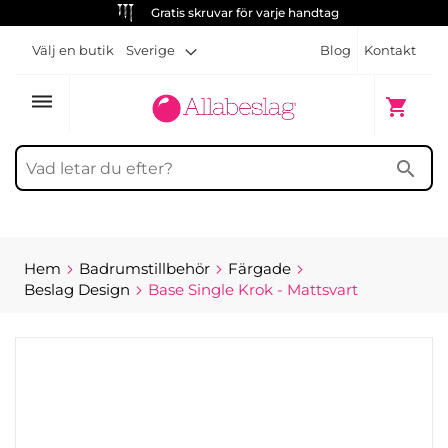
Gratis skruvar för varje handtag
Välj en butik
Sverige
Blog
Kontakt
dehaze
Min kun
shopping_cart
search
Hem
Badrumstillbehör
Färgade
Beslag Design
Base Single Krok - Mattsvart
Hoppa
till
slutet
av
bildgalleriet