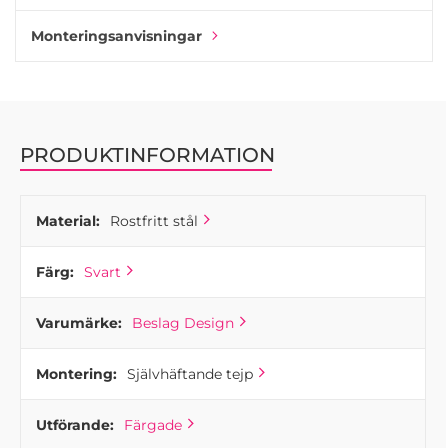
Kroken finns i olika utföranden, vilket gör den lätt att
matcha med andra badrumstillbehör och
Monteringsanvisningar
inredningsdetaljer i hela hemmet.
PRODUKTINFORMATION
Material:
Rostfritt stål
Färg:
Svart
Varumärke:
Beslag Design
Montering:
Självhäftande tejp
Utförande:
Färgade