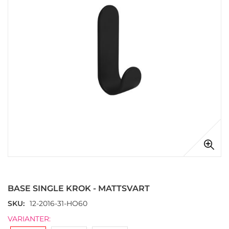
Hoppa
till
början
BASE SINGLE KROK - MATTSVART
av
bildgalleriet
SKU
12-2016-31-HO60
VARIANTER: