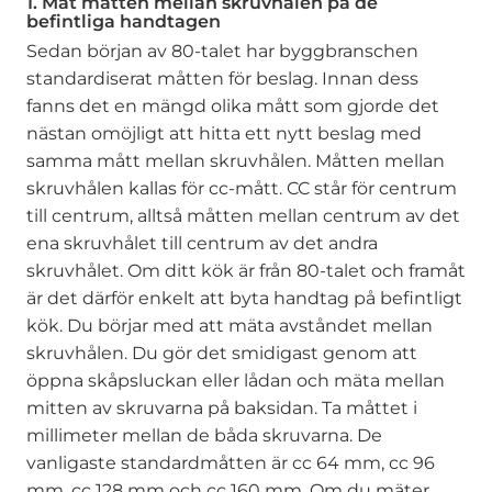
1. Mät måtten mellan skruvhålen på de
befintliga handtagen
Sedan början av 80-talet har byggbranschen
standardiserat måtten för beslag. Innan dess
fanns det en mängd olika mått som gjorde det
nästan omöjligt att hitta ett nytt beslag med
samma mått mellan skruvhålen. Måtten mellan
skruvhålen kallas för cc-mått. CC står för centrum
till centrum, alltså måtten mellan centrum av det
ena skruvhålet till centrum av det andra
skruvhålet. Om ditt kök är från 80-talet och framåt
är det därför enkelt att byta handtag på befintligt
kök. Du börjar med att mäta avståndet mellan
skruvhålen. Du gör det smidigast genom att
öppna skåpsluckan eller lådan och mäta mellan
mitten av skruvarna på baksidan. Ta måttet i
millimeter mellan de båda skruvarna. De
vanligaste standardmåtten är cc 64 mm, cc 96
mm, cc 128 mm och cc 160 mm. Om du mäter