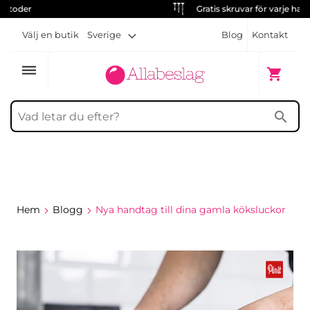
Gratis skruvar för varje handtag
Välj en butik
Sverige
Blog
Kontakt
dehaze
Min kun
shopping_cart
search
Hem
Blogg
Nya handtag till dina gamla köksluckor