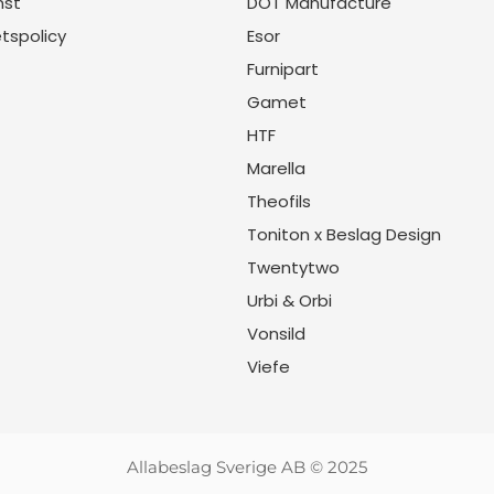
nst
DOT Manufacture
etspolicy
Esor
Furnipart
Gamet
HTF
Marella
Theofils
Toniton x Beslag Design
Twentytwo
Urbi & Orbi
Vonsild
Viefe
Allabeslag Sverige AB © 2025