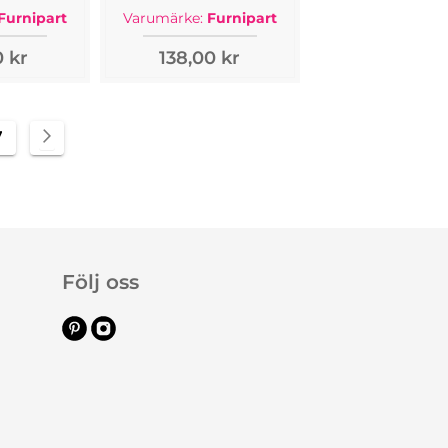
Furnipart
Varumärke:
Furnipart
0 kr
138,00 kr
tly reading page
Sida
Sida
Nästa
7
Följ oss