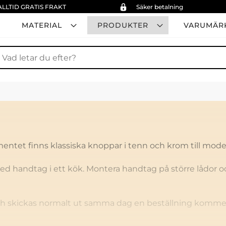
ALLTID GRATIS FRAKT
Säker betalning
MATERIAL
PRODUKTER
VARUMÄR
ök
mentet finns klassiska knoppar i tenn och krom till modern
ed handtag i ett kök. Montera handtag på större lådor 
ch skickas normalt ut samma dag en beställning kommer i