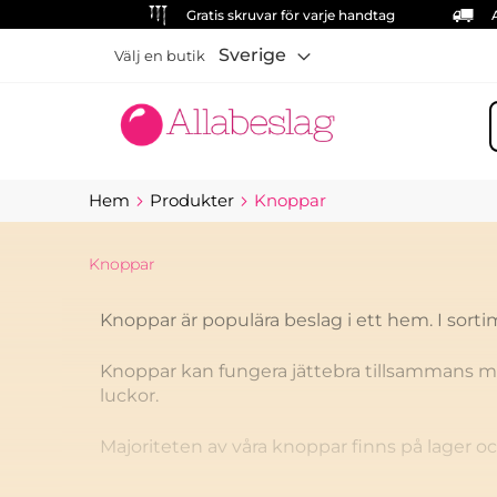
Gratis skruvar för varje handtag
Sverige
Välj en butik
S
Hem
Produkter
Knoppar
Knoppar
Knoppar är populära beslag i ett hem. I sorti
Knoppar kan fungera jättebra tillsammans m
luckor.
Majoriteten av våra knoppar finns på lager o