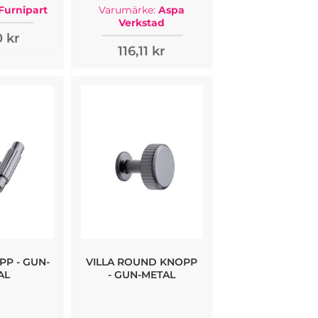
Furnipart
Varumärke:
Aspa
Verkstad
0 kr
116,11 kr
PP - GUN-
VILLA ROUND KNOPP
AL
- GUN-METAL