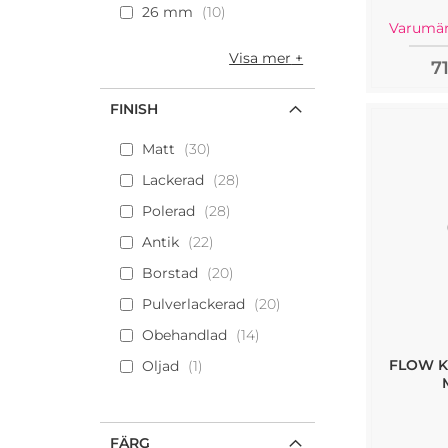
26 mm
10
Varumär
Visa mer
7
FINISH
Matt
30
Lackerad
28
Polerad
28
Antik
22
Borstad
20
Pulverlackerad
20
Obehandlad
14
FLOW K
Oljad
1
FÄRG