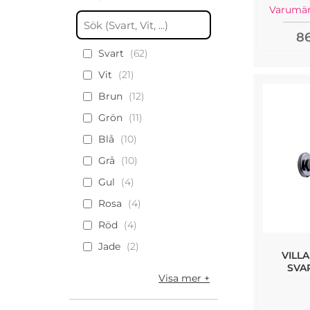
Varumär
86
Svart
62
Vit
21
Brun
12
Grön
11
Blå
10
Grå
10
Gul
4
Rosa
4
Röd
4
Jade
2
VILLA
SVA
Visa mer