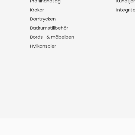
Profilhandtag
Kundtjä
Krokar
Integrit
Dörrtrycken
Badrumstillbehör
Bords- & möbelben
Hyllkonsoler