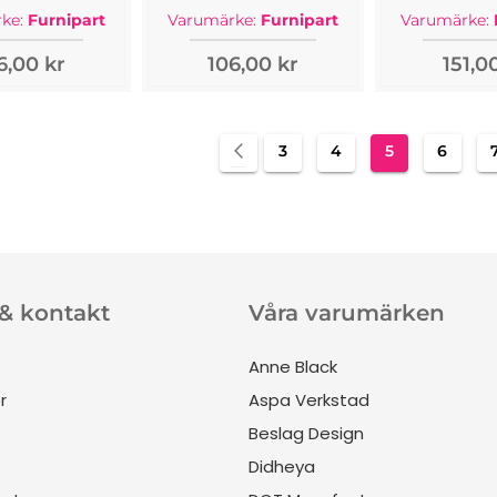
ke:
Furnipart
Varumärke:
Furnipart
Varumärke:
6,00 kr
106,00 kr
151,0
Sida
Sida
Föregående
Sida
Sida
You're curren
Sida
3
4
5
6
 & kontakt
Våra varumärken
Anne Black
r
Aspa Verkstad
Beslag Design
Didheya