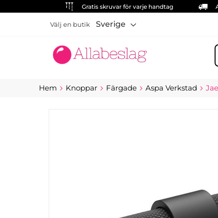
Gratis skruvar för varje handtag
Sverige
Välj en butik
S
Hem
Knoppar
Färgade
Aspa Verkstad
Jae
Hoppa
till
slutet
av
bildgalleriet