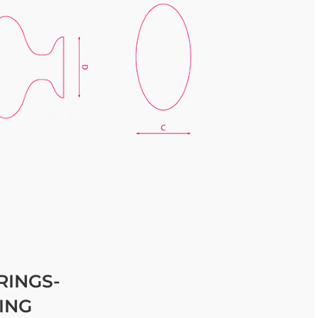
INGS-
ING