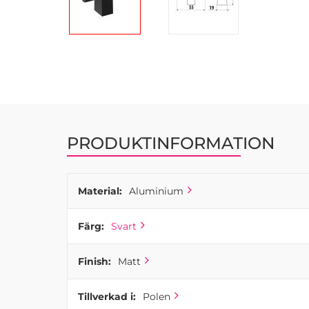
Hoppa
till
början
av
bildgalleriet
PRODUKTINFORMATION
Material:
Aluminium
Färg:
Svart
Finish:
Matt
Tillverkad i:
Polen