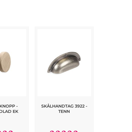
KNOPP -
SKÅLHANDTAG 3922 -
3922 SKÅLH
DLAD EK
TENN
ANTIK M