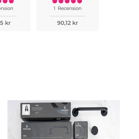
Rating:
Rating:
100%
100%
nsion
1
Recension
2
Recen
5 kr
90,12 kr
92,51