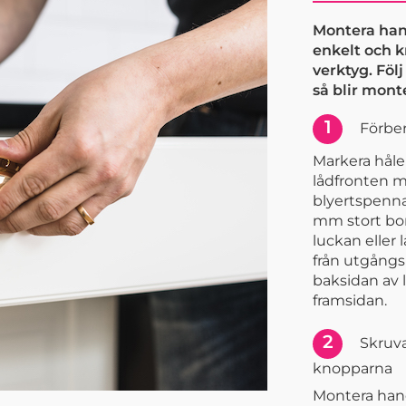
Montera han
enkelt och 
verktyg. Föl
så blir mont
1
Förber
Markera håle
lådfronten m
blyertspenna.
mm stort bor
luckan eller 
från utgång
baksidan av 
framsidan.
2
Skruva
knopparna
Montera han