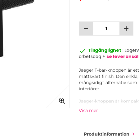
remove
add
done
Tillgänglighet
: Lager
arbetsdag +
se leveransal
Jaeger T-bar-knoppen är et
mattsvart finish. Den enkla,
mångsidigt alternativ som 
interiörer.
Jaeger-knoppen är kompakt
perfekt för mindre skåp och
Visa mer
För en samordnad look kan
samma finish. Tillsammans 
hela ditt kök eller din möbel
Produktinformation