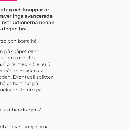
dtag och knoppar är
kräver inga avancerade
j instruktionerna nedan
eringen bra.
ed och borra hål
n på skåpet eller
ed en tunn, fin
 Borra med 4,5 eller 5
r från framsidan av
lådan. Eventuell splitter
shålet hamnar på
luckan och inte på
 fast handtagen /
dtag ever knopparna