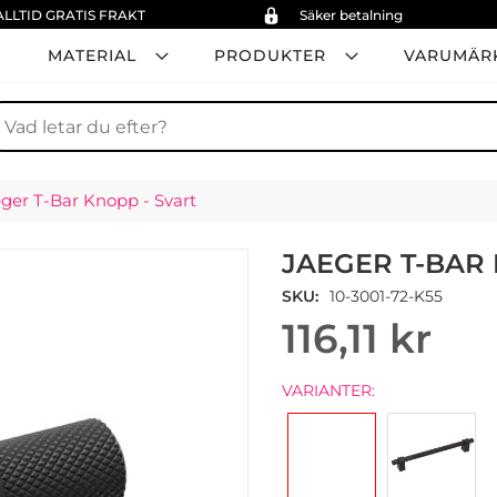
ALLTID GRATIS FRAKT
Säker betalning
MATERIAL
PRODUKTER
VARUMÄR
ök
ger T-Bar Knopp - Svart
JAEGER T-BAR 
SKU
10-3001-72-K55
116,11 kr
VARIANTER: