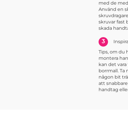
med de medf
Använd en s
skruvdragare.
skruvar fast
skada handta
3
Inspir
Tips, om du 
montera han
kan det vara 
borrmall. Ta 
någon bit trä
att snabbare 
handtag elle