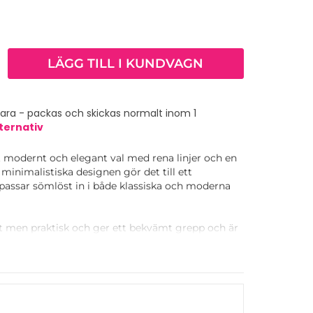
LÄGG TILL I KUNDVAGN
vara - packas och skickas normalt inom 1
ternativ
t modernt och elegant val med rena linjer och en
 minimalistiska designen gör det till ett
passar sömlöst in i både klassiska och moderna
 men praktisk och ger ett bekvämt grepp och är
 lådor.
 du kombinera den med Jaeger T-bar-handtaget i
skapar de en konsekvent och elegant design i
.