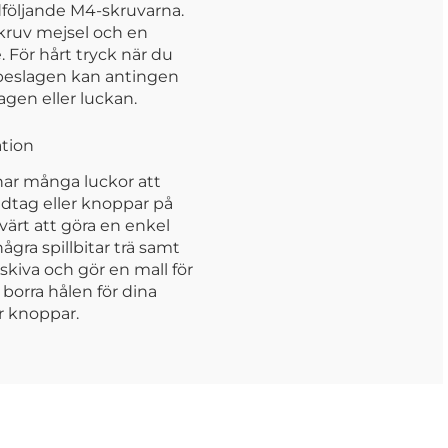
öljande M4-skruvarna.
kruv mejsel och en
 För hårt tryck när du
 beslagen kan antingen
gen eller luckan.
ation
har många luckor att
dtag eller knoppar på
värt att göra en enkel
några spillbitar trä samt
skiva och gör en mall för
borra hålen för dina
r knoppar.