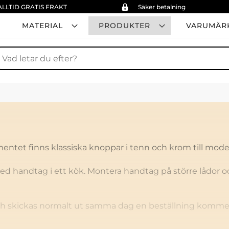
ALLTID GRATIS FRAKT
Säker betalning
MATERIAL
PRODUKTER
VARUMÄR
ök
mentet finns klassiska knoppar i tenn och krom till modern
ed handtag i ett kök. Montera handtag på större lådor 
ch skickas normalt ut samma dag en beställning kommer i