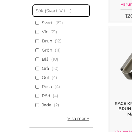
Varu
12
Svart
62
Vit
21
Brun
12
Grön
11
Blå
10
Grå
10
Gul
4
Rosa
4
Röd
4
RACE K
Jade
2
BRUN 
M
Visa mer