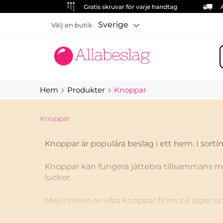
Gratis skruvar för varje handtag
Sverige
Välj en butik
S
Hem
Produkter
Knoppar
Knoppar
Knoppar är populära beslag i ett hem. I sorti
Knoppar kan fungera jättebra tillsammans m
luckor.
Majoriteten av våra knoppar finns på lager o