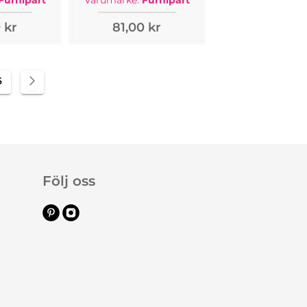
Furnipart
Varumärke:
Furnipart
 kr
81,00 kr
tly reading page
Sida
Sida
Nästa
6
Följ oss