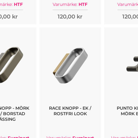
märke:
HTF
Varumärke:
HTF
Varumärk
0,00 kr
120,00 kr
120,0
NOPP - MÖRK
RACE KNOPP - EK /
PUNTO K
/ BORSTAD
ROSTFRI LOOK
MÖRK 
ÄSSING