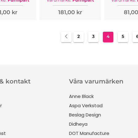
ke:
Furnipart
Varumärke:
Furnipart
Varumärke:
1,00 kr
181,00 kr
81,00
Sida
Sida
Föregående
Sida
Sida
You're curren
Sida
2
3
4
5
 & kontakt
Våra varumärken
Anne Black
r
Aspa Verkstad
Beslag Design
Didheya
nst
DOT Manufacture