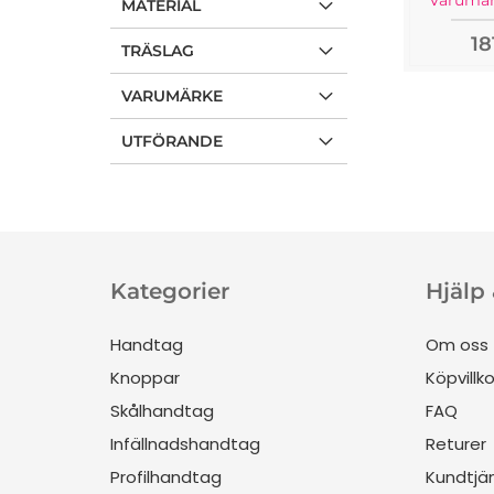
Varumär
MATERIAL
18
TRÄSLAG
VARUMÄRKE
UTFÖRANDE
Kategorier
Hjälp
Handtag
Om oss
Knoppar
Köpvillko
Skålhandtag
FAQ
Infällnadshandtag
Returer
Profilhandtag
Kundtjä