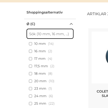
Shoppingsalternativ
ARTIKLAR
Ø (C)
10 mm
14
16 mm
2
17 mm
4
17,5 mm
2
18 mm
8
20 mm
10
23 mm
1
COLET
SL
24 mm
6
25 mm
22