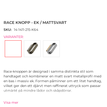
Hoppa
till
början
RACE KNOPP - EK / MATTSVART
av
bildgalleriet
SKU
14-1411-215-K64
VARIANTER:
Race-knoppen är designad i samma distinkta stil som
handtaget och kombinerar en matt svart metallprofil med
en bas i massiv ek. Formen påminner om ett litet handtag,
vilket ger den ett djärvt men raffinerat uttryck som passar
utmärkt på mindre lådor och skåpdörrar.
Knoppen är tillverkad av ek och zamak och kombinerar
Visa mer
naturlig värme med en precis, geometrisk struktur. Den