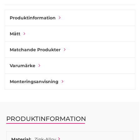
tunna svarta ramen ger definition, medan ekbasen ger en
mjuk taktil känsla som gör knoppen behaglig att använda.
Produktinformation
Kombinera Race-knoppen med det matchande handtaget
från samma kollektion för att skapa ett enhetligt och
Mått
modernt utseende på alla dina möbler. Tillsammans ger de
kontrast, balans och hantverksskicklighet till både klassiska
och moderna interiörer.
Matchande Produkter
Varumärke
Monteringsanvisning
PRODUKTINFORMATION
Material:
Zink-Alloy