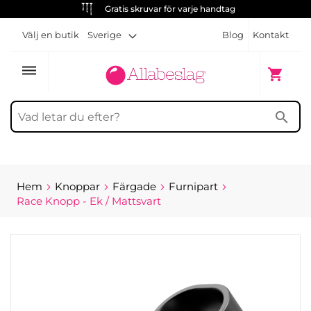
Gratis skruvar för varje handtag
Välj en butik
Sverige
Blog
Kontakt
dehaze
Min kun
shopping_cart
search
Hem
Knoppar
Färgade
Furnipart
Race Knopp - Ek / Mattsvart
Hoppa
till
slutet
av
bildgalleriet