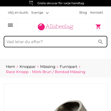
Gratis skruvar för varje handtag
Välj en butik
Sverige
Blog
Kontakt
dehaze
Min kun
shopping_cart
search
Hem
Knoppar
Mässing
Furnipart
Race Knopp - Mörk Brun / Borstad Mässing
Hoppa
till
slutet
av
bildgalleriet