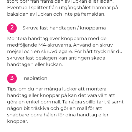
stort borr från framsidan av luckan eller lådan.
Eventuell splitter från utgångshålet hamnar på
baksidan av luckan och inte på framsidan.
2
Skruva fast handtagen / knopparna
Montera handtag ever knopparna med de
medföljande M4-skruvarna. Använd en skruv
mejsel och en skruvdragare. För hårt tryck när du
skruvar fast beslagen kan antingen skada
handtagen eller luckan.
3
Inspiration
Tips, om du har många luckor att montera
handtag eller knoppar på kan det vara värt att
göra en enkel borrmall. Ta några spillbitar trä samt
någon bit träskiva och gör en mall för att
snabbare borra hålen för dina handtag eller
knoppar.