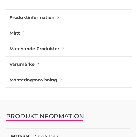
formen vackert. Den borstade ytan förstärker mässingens
värme och skapar ett mjukt samspel mellan material och
ljus.
Produktinformation
Använd Race-knoppen på lådor, skåp eller garderober och
Mått
kombinera den med det matchande handtaget från samma
kollektion för ett enhetligt och tidlöst designuttryck.
Matchande Produkter
Varumärke
Monteringsanvisning
PRODUKTINFORMATION
Material:
Zink-Alloy