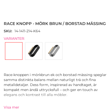
Hoppa
till
början
RACE KNOPP - MÖRK BRUN / BORSTAD MÄSSING
av
bildgalleriet
SKU
14-1411-214-K64
VARIANTER:
Race-knoppen i mörkbrun ek och borstad mässing speglar
samma distinkta balans mellan naturligt trä och fina
metalldetaljer. Dess form, inspirerad av handtaget, är
kompakt men ändå uttrycksfull – och ger en touch av
elegans och kontrast till alla möbler.
Knoppen är tillverkad av ek och zamak och kombinerar en
Visa mer
taktil träbas med en delikat mässingsprofil som ramar in