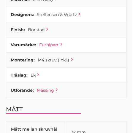
Designers:
Steffensen & Würtz
Finish:
Borstad
Varumärke:
Furnipart
Montering:
M4 skruv (inkl.)
Träslag:
Ek
Utförande:
Mässing
MÅTT
Mått mellan skruvhål
32 mm