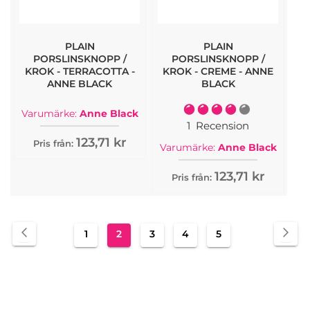
PLAIN
PLAIN
PORSLINSKNOPP /
PORSLINSKNOPP /
KROK - TERRACOTTA -
KROK - CREME - ANNE
ANNE BLACK
BLACK
Rating:
Varumärke:
Anne Black
80%
1
Recension
123,71 kr
Pris från:
Varumärke:
Anne Black
123,71 kr
Pris från:
Sida
Sida
Föregående
Sid
Näs
Sida
You're
Sida
Sida
Sida
1
2
3
4
5
currently
reading
page