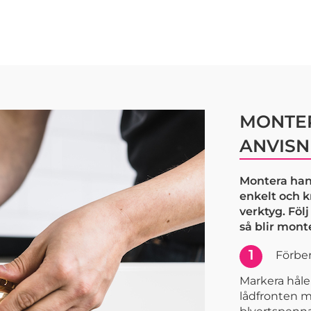
MONTER
ANVISN
Montera han
enkelt och 
verktyg. Föl
så blir mont
1
Förber
Markera håle
lådfronten m