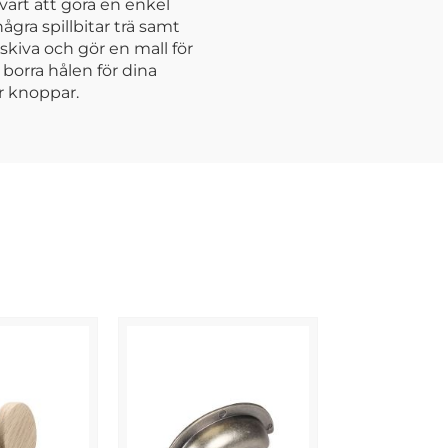
värt att göra en enkel
några spillbitar trä samt
skiva och gör en mall för
borra hålen för dina
r knoppar.