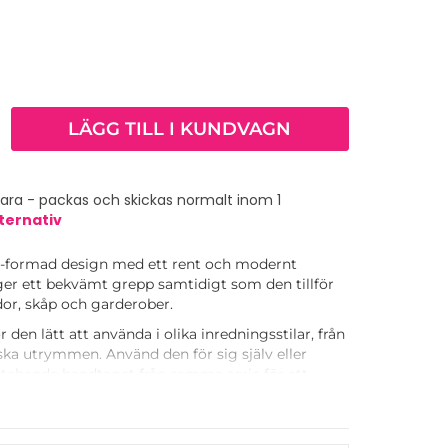
LÄGG TILL I KUNDVAGN
vara - packas och skickas normalt inom 1
ternativ
 T-formad design med ett rent och modernt
ger ett bekvämt grepp samtidigt som den tillför
ådor, skåp och garderober.
en lätt att använda i olika inredningsstilar, från
ska utrymmen. Använd den för sig själv eller
chande handtaget från samma serie för att
e i dina möbler.
ndlingar, vilket gör det enkelt att matcha med
lingar i ditt hem. Viva-serien är utformad för att