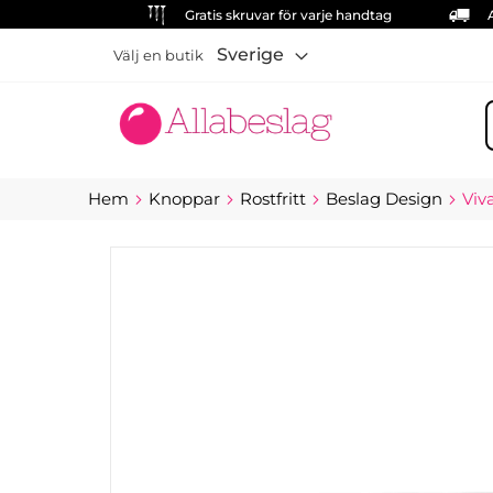
Gratis skruvar för varje handtag
Sverige
Välj en butik
S
Hem
Knoppar
Rostfritt
Beslag Design
Viva
Hoppa
till
slutet
av
bildgalleriet