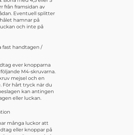
 Borra med 4,5 eller 5
r från framsidan av
lådan. Eventuell splitter
shålet hamnar på
luckan och inte på
 fast handtagen /
dtag ever knopparna
öljande M4-skruvarna.
kruv mejsel och en
 För hårt tryck när du
 beslagen kan antingen
gen eller luckan.
ation
har många luckor att
dtag eller knoppar på