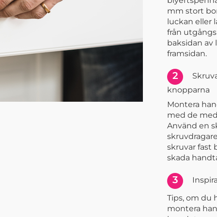
blyertspenna.
mm stort bor
luckan eller 
från utgång
baksidan av 
framsidan.
2
Skruva
knopparna
Montera han
med de medf
Använd en s
skruvdragare.
skruvar fast
skada handta
3
Inspir
Tips, om du 
montera han