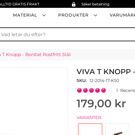
ALLTID GRATIS FRAKT
Säker betalning
MATERIAL
PRODUKTER
VARUMÄR
ök
 T Knopp - Borstat Rostfritt Stål
VIVA T KNOPP 
SKU
12-2014-17-K50
Rating:
1
Recens
100
100
% of
179,00 kr
VARIANTER: