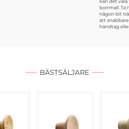
kan det vara 
borrmall. Ta 
någon bit trä
att snabbare 
handtag elle
BÄSTSÄLJARE