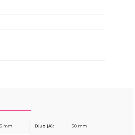
likationer och erbjuder en mångsidig lösning för
.
35 mm
Djup (A):
50 mm