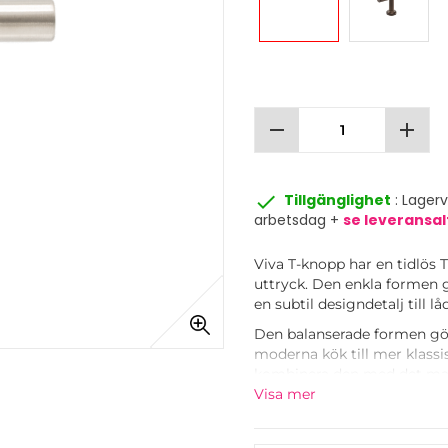
remove
add
done
Tillgänglighet
: Lager
arbetsdag +
se leveransal
Viva T-knopp har en tidlös
uttryck. Den enkla formen 
en subtil designdetalj till l
Den balanserade formen gör d
moderna kök till mer klassi
kombinera den med det mat
skapa ett enhetligt utseend
Visa mer
Vredet finns i olika ytbeha
andra material och ytbehand