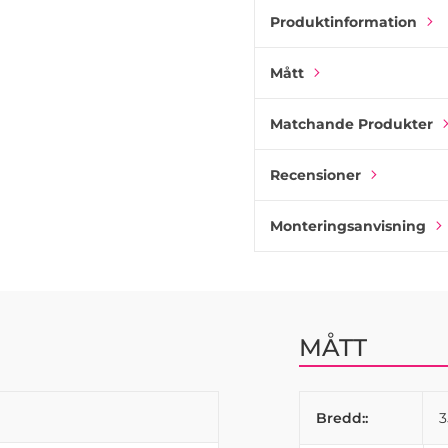
fungera i flera rum och app
Produktinformation
både små och stora möbler
Mått
Matchande Produkter
Recensioner
Monteringsanvisning
MÅTT
Bredd::