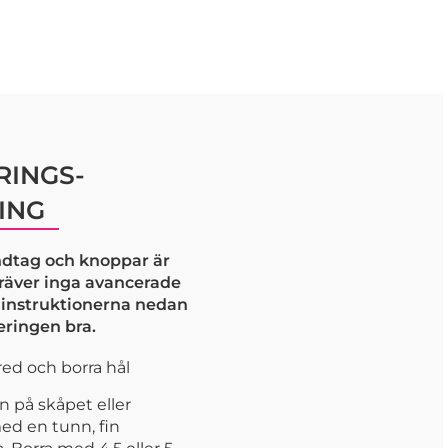
INGS-
ING
dtag och knoppar är
kräver inga avancerade
j instruktionerna nedan
eringen bra.
ed och borra hål
n på skåpet eller
ed en tunn, fin