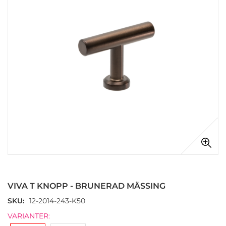
Hoppa
till
början
VIVA T KNOPP - BRUNERAD MÄSSING
av
bildgalleriet
SKU
12-2014-243-K50
VARIANTER: