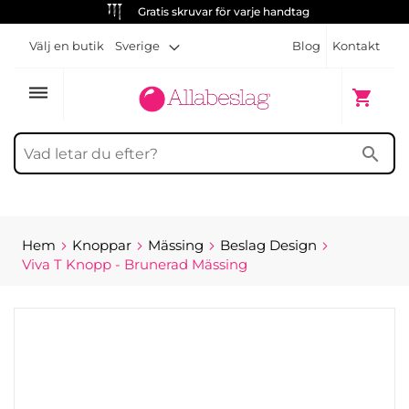
Gratis skruvar för varje handtag
Välj en butik
Sverige
Blog
Kontakt
dehaze
Min kun
shopping_cart
search
Hem
Knoppar
Mässing
Beslag Design
Viva T Knopp - Brunerad Mässing
Hoppa
till
slutet
av
bildgalleriet