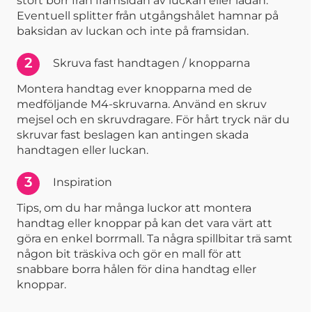
stort borr från framsidan av luckan eller lådan.
Eventuell splitter från utgångshålet hamnar på
baksidan av luckan och inte på framsidan.
2
Skruva fast handtagen / knopparna
Montera handtag ever knopparna med de
medföljande M4-skruvarna. Använd en skruv
mejsel och en skruvdragare. För hårt tryck när du
skruvar fast beslagen kan antingen skada
handtagen eller luckan.
3
Inspiration
Tips, om du har många luckor att montera
handtag eller knoppar på kan det vara värt att
göra en enkel borrmall. Ta några spillbitar trä samt
någon bit träskiva och gör en mall för att
snabbare borra hålen för dina handtag eller
knoppar.