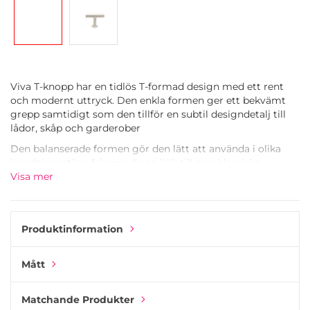
Viva T-knopp har en tidlös T-formad design med ett rent
och modernt uttryck. Den enkla formen ger ett bekvämt
grepp samtidigt som den tillför en subtil designdetalj till
lådor, skåp och garderober
Den balanserade formen gör den lätt att använda i olika
inredningsstilar, från moderna kök till mer klassiska
utrymmen. Använd den för sig själv eller kombinera den
Visa mer
med det matchande handtaget från samma serie för att
skapa ett enhetligt utseende i dina möbler.
Vredet finns i olika ytbehandlingar, vilket gör det enkelt att
Produktinformation
matcha med andra material och ytbehandlingar i ditt hem.
Viva-serien är utformad för att fungera i flera rum och
Mått
applikationer och erbjuder en mångsidig lösning för både
små och stora möbler.
Matchande Produkter