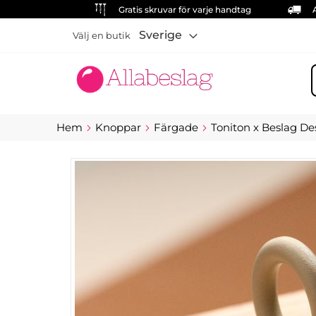
Gratis skruvar för varje handtag
Sverige
Välj en butik
S
Hem
Knoppar
Färgade
Toniton x Beslag De
Hoppa
till
slutet
av
bildgalleriet