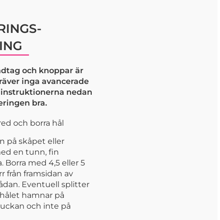
INGS-
ING
dtag och knoppar är
kräver inga avancerade
j instruktionerna nedan
eringen bra.
ed och borra hål
n på skåpet eller
ed en tunn, fin
 Borra med 4,5 eller 5
r från framsidan av
lådan. Eventuell splitter
shålet hamnar på
luckan och inte på