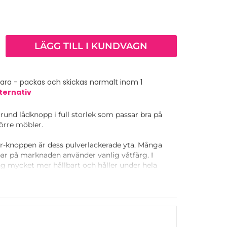
LÄGG TILL I KUNDVAGN
vara - packas och skickas normalt inom 1
ternativ
 rund lådknopp i full storlek som passar bra på
örre möbler.
ar-knoppen är dess pulverlackerade yta. Många
r på marknaden använder vanlig våtfärg. I
ng mycket mer hållbart och håller under hela
 med alla andra handtag och knoppar i Toniton x
v skåpbeslag. Alla produkter i Tonitons noggrant
erfekt ihop. Vi föreslår att du tar en titt på hela
ch inkluderar produkter - väggfärg, kakel,