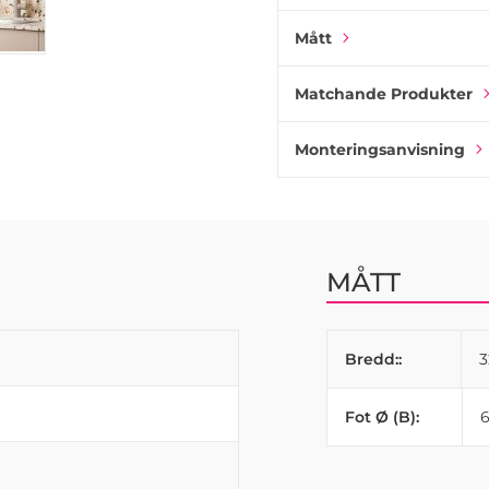
skåpfronter, köks- eller b
Mått
av din interiör!
Matchande Produkter
Monteringsanvisning
MÅTT
Bredd::
Fot Ø (B):