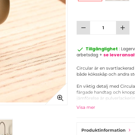
remove
add
done
Tillgänglighet
: Lager
arbetsdag +
se leveransal
Circular är en svartlackerad
både köksskåp och andra st
En viktig detalj med Circul
färgade handtag och knoppa
jämförelse är pulverlackeri
kökets livslängd.
Visa mer
Kombinera Circular-knoppen
Beslag Designs kollektion a
framtagna färgpalett passar p
Produktinformation
Toniton Colours-konceptet o