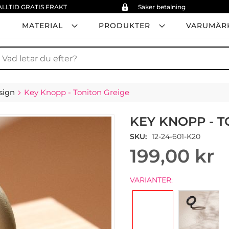
ALLTID GRATIS FRAKT
Säker betalning
MATERIAL
PRODUKTER
VARUMÄR
ök
sign
Key Knopp - Toniton Greige
KEY KNOPP - T
SKU
12-24-601-K20
199,00 kr
VARIANTER: