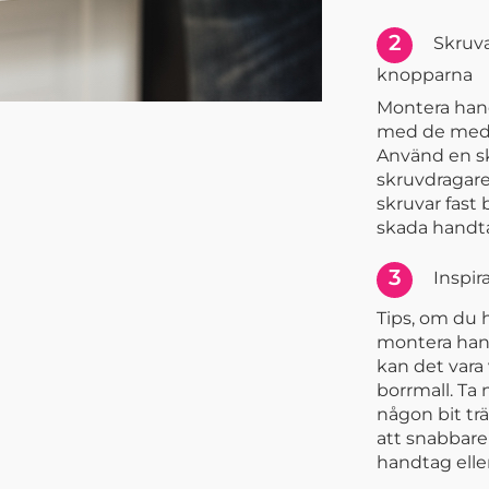
2
Skruva
knopparna
Montera han
med de medf
Använd en s
skruvdragare.
skruvar fast
skada handta
3
Inspir
Tips, om du 
montera han
kan det vara 
borrmall. Ta 
någon bit trä
att snabbare 
handtag elle