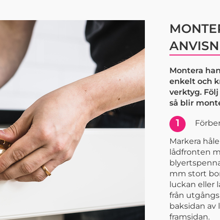
MONTER
ANVISN
Montera han
enkelt och 
verktyg. Föl
så blir mont
1
Förber
Markera håle
lådfronten m
blyertspenna.
mm stort bor
luckan eller 
från utgång
baksidan av 
framsidan.