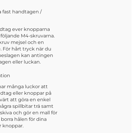
 fast handtagen /
dtag ever knopparna
öljande M4-skruvarna.
kruv mejsel och en
 För hårt tryck när du
 beslagen kan antingen
gen eller luckan.
ation
har många luckor att
dtag eller knoppar på
värt att göra en enkel
några spillbitar trä samt
skiva och gör en mall för
borra hålen för dina
r knoppar.