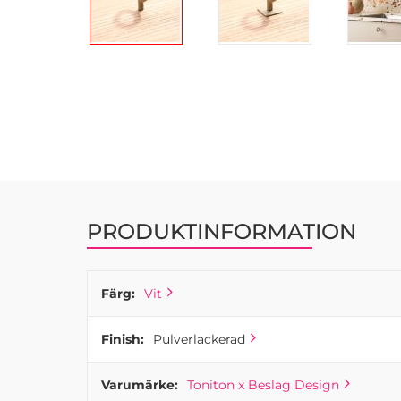
Hoppa
till
början
av
bildgalleriet
PRODUKTINFORMATION
Färg:
Vit
Finish:
Pulverlackerad
Varumärke:
Toniton x Beslag Design