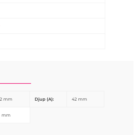
adrumsblandare och mycket mer. Gör ett statement
32 mm
Djup (A):
42 mm
6 mm