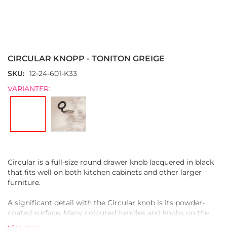
Hoppa
till
början
CIRCULAR KNOPP - TONITON GREIGE
av
bildgalleriet
SKU
12-24-601-K33
VARIANTER:
Circular is a full-size round drawer knob lacquered in black
that fits well on both kitchen cabinets and other larger
furniture.
A significant detail with the Circular knob is its powder-
coated surface. Many coloured handles and knobs on the
market use standard wet paint. In comparison, powder