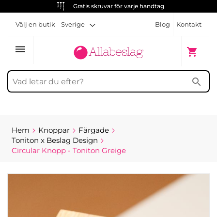
Gratis skruvar för varje handtag
Välj en butik
Sverige
Blog
Kontakt
dehaze
Min kun
shopping_cart
search
Hem
Knoppar
Färgade
Toniton x Beslag Design
Circular Knopp - Toniton Greige
Hoppa
till
slutet
av
bildgalleriet