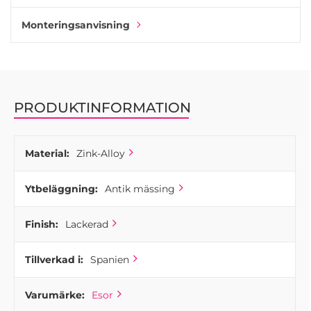
produkter i Spanien, från gjutningen till den sista
Monteringsanvisning
beläggningsprocessen. Att tillverka alla komponenter i
Europa är något nästan unikt bland tillverkare av
möbelbeslag idag.
PRODUKTINFORMATION
Material:
Zink-Alloy
Ytbeläggning:
Antik mässing
Finish:
Lackerad
Tillverkad i:
Spanien
Varumärke:
Esor