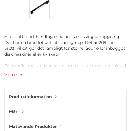
Ara är ett stort handtag med antik mässingsbeläggning.
Det har en bred fot och ett runt grepp. Det är 209 mm
brett, vilket gör det lämpligt för större lådor eller inbyggda
diskmaskiner eller kylskåp.
Den antika mässingsbeläggningen ser ut som sliten, åldrad
mässing, något mellan gulbrun färg. Den är mycket
Visa mer
mindre blank, för att inte säga matt, jämfört med polerad,
ny mässing. Den har också ett betydligt varmare utseende.
Ara i antik mässing passar bra ihop med knoppen Dial eller
Produktinformation
Wind och Quanto-handtagen med samma beläggning.
Placera Ara-handtaget på större lådor och Dial och Wind på
Mått
mindre lådor och skåp.
Ara-handtaget är ett av många kökshandtag som tillverkas
Matchande Produkter
av det baskiska företaget Esor. Esor tillverkar alla sina