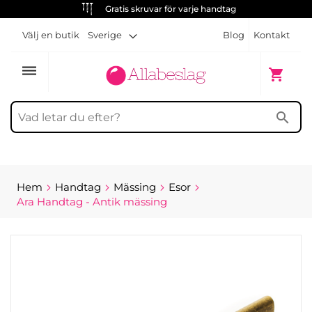
Gratis skruvar för varje handtag
Välj en butik
Sverige
Blog
Kontakt
dehaze
Min kun
shopping_cart
search
Hem
Handtag
Mässing
Esor
Ara Handtag - Antik mässing
Hoppa
till
slutet
av
bildgalleriet