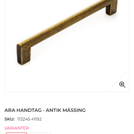
Hoppa
till
början
ARA HANDTAG - ANTIK MÄSSING
av
bildgalleriet
SKU
113245-H192
VARIANTER: