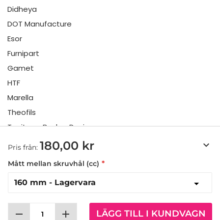
Didheya
DOT Manufacture
Esor
Furnipart
Gamet
HTF
Marella
Theofils
Toniton x Beslag Design
Twentytwo
180,00 kr
keyboard_arrow_down
Pris från:
Urbi & Orbi
Mått mellan skruvhål (cc)
Vonsild
Viefe
remove
add
LÄGG TILL I KUNDVAGN
Allabeslag Sverige AB © 2025