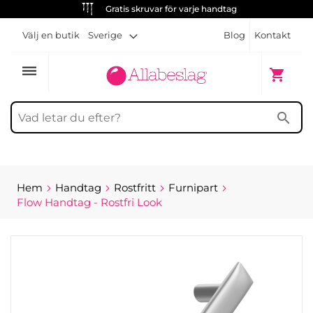
Gratis skruvar för varje handtag
Välj en butik
Sverige
Blog
Kontakt
dehaze
Min kun
shopping_cart
search
Hem
Handtag
Rostfritt
Furnipart
Flow Handtag - Rostfri Look
Hoppa
till
slutet
av
bildgalleriet