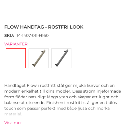
Hoppa
till
början
FLOW HANDTAG - ROSTFRI LOOK
av
bildgalleriet
SKU
14-1407-011-H160
VARIANTER:
Handtaget Flow i rostfritt stål ger mjuka kurvor och en
modern enkelhet till dina möbler. Dess strömlinjeformade
form flödar naturligt längs ytan och skapar ett lugnt och
balanserat utseende. Finishen i rostfritt stål ger en tidlös
touch som passar perfekt med både ljusa och mörka
material.
Visa mer
Handtaget är tillverkat av en zinklegering och kombinerar