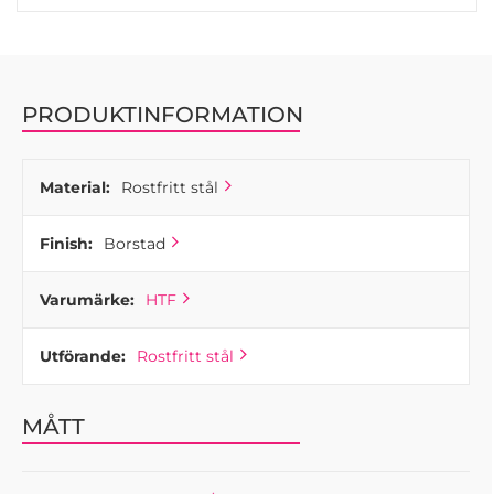
badrumsskåp. Den justerbara funktionen säkerställer ökad
stabilitet genom att du kan finjustera varje ben individuellt
för att tillgodose små skillnader i golvnivå.
PRODUKTINFORMATION
Material:
Rostfritt stål
Finish:
Borstad
Varumärke:
HTF
Utförande:
Rostfritt stål
MÅTT