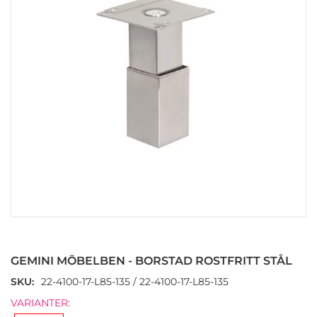
Hoppa
till
början
GEMINI MÖBELBEN - BORSTAD ROSTFRITT STÅL
av
bildgalleriet
SKU
22-4100-17-L85-135 / 22-4100-17-L85-135
VARIANTER: