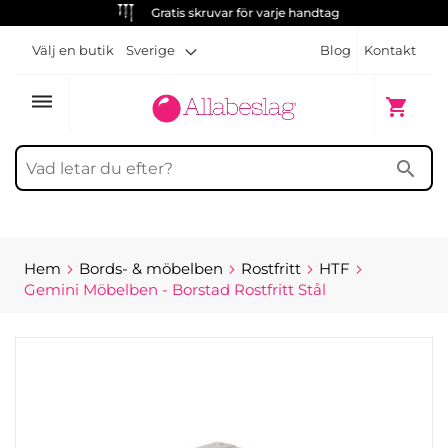
Gratis skruvar för varje handtag
Välj en butik
Sverige
Blog
Kontakt
dehaze
Min kun
shopping_cart
search
Hem
Bords- & möbelben
Rostfritt
HTF
Gemini Möbelben - Borstad Rostfritt Stål
Hoppa
till
slutet
av
bildgalleriet