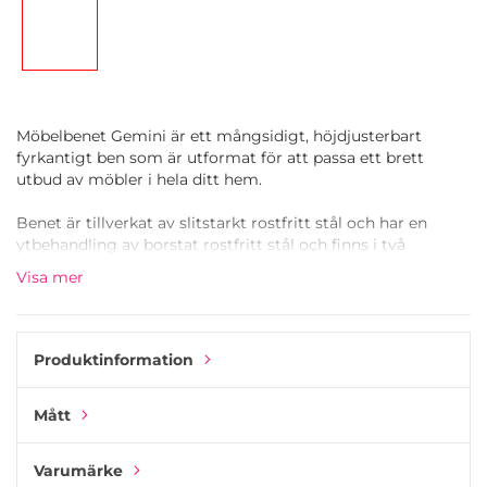
Möbelbenet Gemini är ett mångsidigt, höjdjusterbart
fyrkantigt ben som är utformat för att passa ett brett
utbud av möbler i hela ditt hem.
Benet är tillverkat av slitstarkt rostfritt stål och har en
ytbehandling av borstat rostfritt stål och finns i två
längder: en kortare och en längre version. Båda versionerna
Visa mer
är justerbara - upp till 4,5 cm på det korta benet och upp till
11 cm på det långa benet - vilket gör dem idealiska för
ojämna golv.
Produktinformation
Varje ben har en monteringsplatta med en förlängd kant
som sitter några millimeter lägre. Denna genomtänkta
Mått
design gör den särskilt användbar för köksskåp, där
sidopanelerna ofta sitter 1-2 mm under basen.
Varumärke
Använd Gemini-benet på soffor, sidobord eller