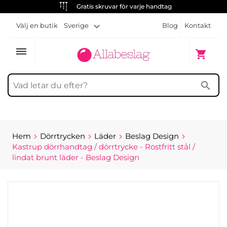
Gratis skruvar för varje handtag
Välj en butik
Sverige
Blog
Kontakt
dehaze
Min kun
shopping_cart
search
Hem
Dörrtrycken
Läder
Beslag Design
Kastrup dörrhandtag / dörrtrycke - Rostfritt stål /
lindat brunt läder - Beslag Design
Hoppa
till
slutet
av
bildgalleriet