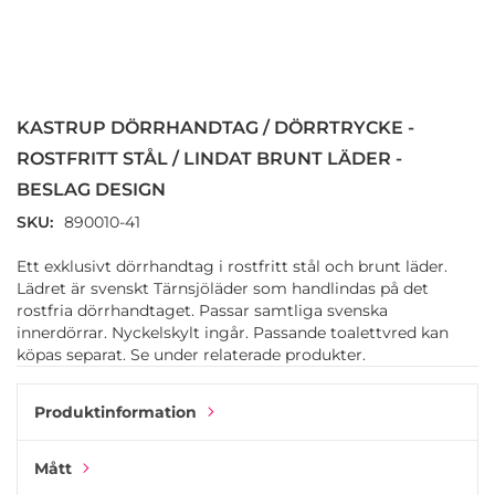
Hoppa
till
början
KASTRUP DÖRRHANDTAG / DÖRRTRYCKE -
av
bildgalleriet
ROSTFRITT STÅL / LINDAT BRUNT LÄDER -
BESLAG DESIGN
SKU
890010-41
Ett exklusivt dörrhandtag i rostfritt stål och brunt läder.
Lädret är svenskt Tärnsjöläder som handlindas på det
rostfria dörrhandtaget. Passar samtliga svenska
innerdörrar. Nyckelskylt ingår. Passande toalettvred kan
köpas separat. Se under relaterade produkter.
Produktinformation
Mått