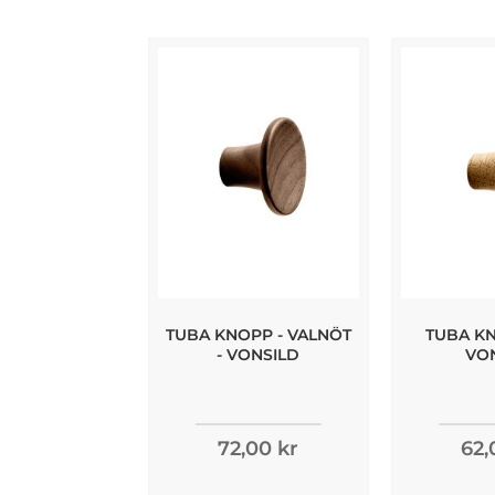
TUBA KNOPP - VALNÖT
TUBA KN
- VONSILD
VO
72,00 kr
62,