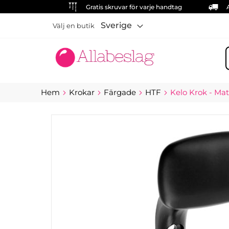
Gratis skruvar för varje handtag
Sverige
Välj en butik
S
Hem
Krokar
Färgade
HTF
Kelo Krok - Mat
Hoppa
till
slutet
av
bildgalleriet