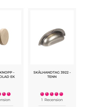
KNOPP -
SKÅLHANDTAG 3922 -
3922 SKÅLH
DLAD EK
TENN
ANTIK M
Rating:
Rating:
100%
100%
nsion
1
Recension
2
Recen