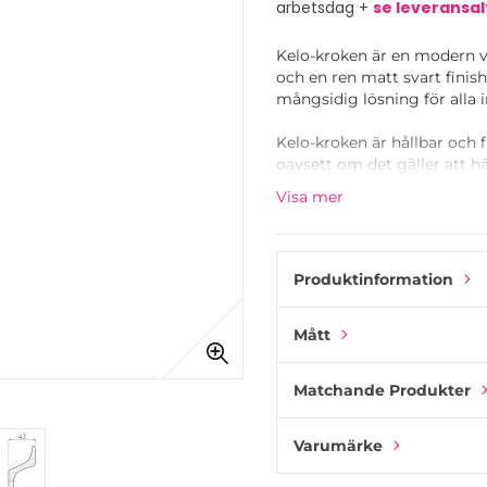
arbetsdag +
se leveransal
Kelo-kroken är en modern v
och en ren matt svart finish
mångsidig lösning för alla in
Kelo-kroken är hållbar och 
oavsett om det gäller att h
enkla runda formen ger den 
Visa mer
hallar, kök eller badrum.
Använd Kelo-kroken ensam för
att skapa en stilren och pra
Produktinformation
Mått
Matchande Produkter
Varumärke