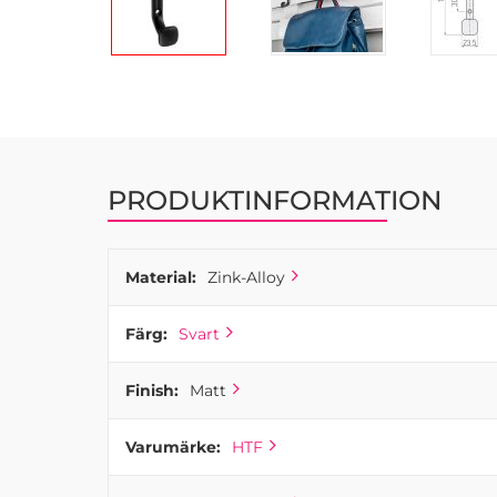
Hoppa
till
början
av
bildgalleriet
PRODUKTINFORMATION
Material:
Zink-Alloy
Färg:
Svart
Finish:
Matt
Varumärke:
HTF