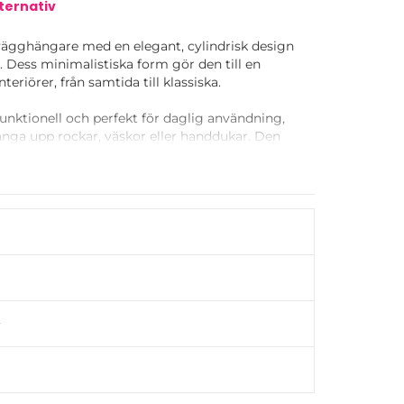
ternativ
ägghängare med en elegant, cylindrisk design
. Dess minimalistiska form gör den till en
teriörer, från samtida till klassiska.
funktionell och perfekt för daglig användning,
änga upp rockar, väskor eller handdukar. Den
ett tidlöst utseende som smälter in perfekt i
 en subtil detalj eller kombinera flera i rad för
ktisk förvaringslösning.