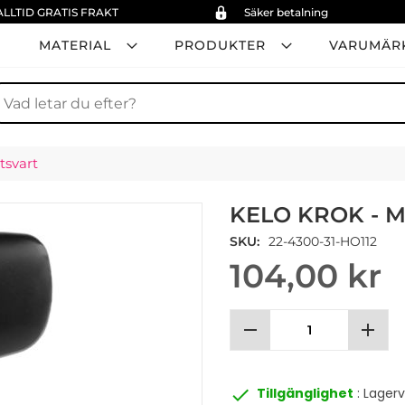
ALLTID GRATIS FRAKT
Säker betalning
MATERIAL
PRODUKTER
VARUMÄR
ök
tsvart
KELO KROK - 
SKU
22-4300-31-HO112
104,00 kr
remove
add
done
Tillgänglighet
: Lager