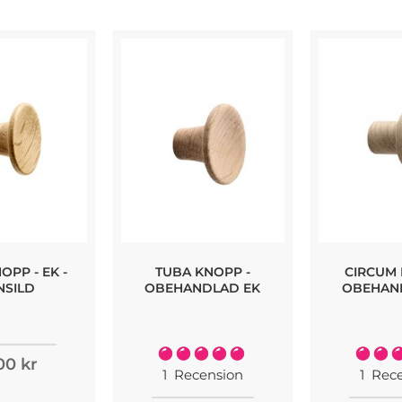
OPP - EK -
TUBA KNOPP -
CIRCUM 
NSILD
OBEHANDLAD EK
OBEHAN
Rating:
Rating:
00 kr
100%
1
Recension
1
Rece