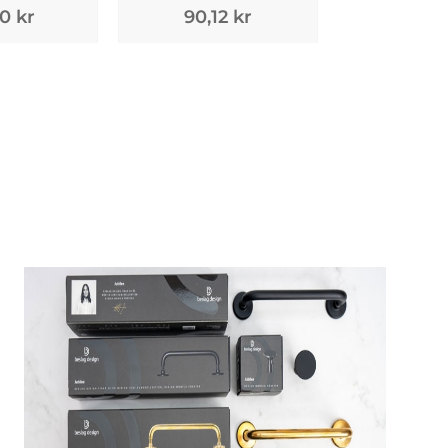
0 kr
90,12 kr
92,51