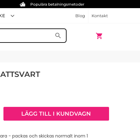
Populära betalningsmetoder
KE
Blog
Kontakt
Min kundvagn
search
shopping_cart
MATTSVART
LÄGG TILL I KUNDVAGN
vara - packas och skickas normalt inom 1