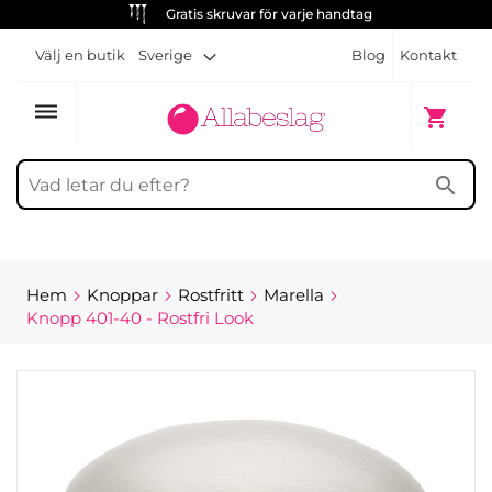
Gratis skruvar för varje handtag
Välj en butik
Sverige
Blog
Kontakt
dehaze
Min kun
shopping_cart
search
Hem
Knoppar
Rostfritt
Marella
Knopp 401-40 - Rostfri Look
Hoppa
till
slutet
av
bildgalleriet