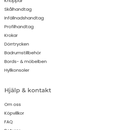
Knoppar
Skålhandtag
Infällnadshandtag
Profilhandtag
Krokar
Dörrtrycken
Badrumstillbehör
Bords- & möbelben
Hyllkonsoler
Hjälp & kontakt
Om oss
Köpvillkor
FAQ