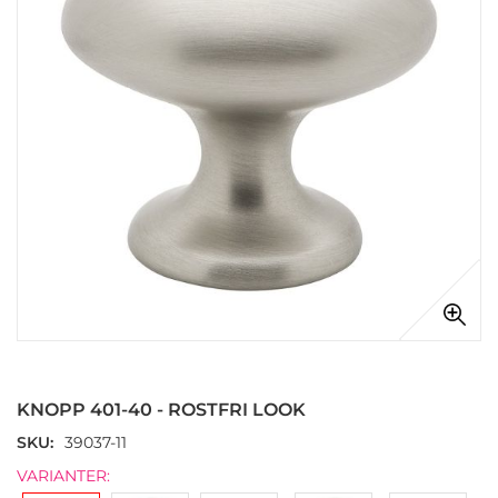
Hoppa
till
början
KNOPP 401-40 - ROSTFRI LOOK
av
bildgalleriet
SKU
39037-11
VARIANTER: