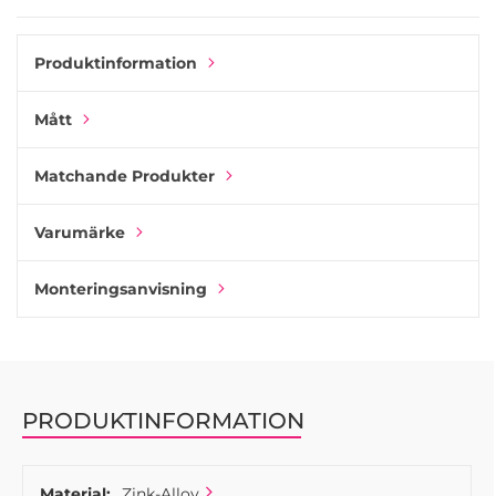
en fin finish eller uppgradera badrumslådor med en robust
och elegant lösning.
Produktinformation
Det är gjutet i högkvalitativ zinklegering och ytbehandlat
med en tennbeläggning, som sedan förseglas med en
Mått
transparent lack för att skydda ytan och förhindra
oxidation.
Matchande Produkter
Zinklegering – även känd som Zamak – är en hållbar
blandning av zink, koppar och aluminium. Den är idealisk
Varumärke
för precisionsgjutning och kan ytbehandlas på många olika
sätt, vilket är anledningen till att den ofta används i
möbelhandtag och knoppar.
Monteringsanvisning
Kombinera Lecco med andra Marella-möbeltillbehör i
matchande tennfinish. Använd Lecco på integrerade
diskmaskiner eller höga skåpdörrar och komplettera med
knoppar eller skålhandtag för mindre lådor och överskåp.
PRODUKTINFORMATION
Material:
Zink-Alloy