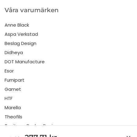
Våra varumärken
Anne Black
Aspa Verkstad
Beslag Design
Didheya
DOT Manufacture
Esor
Furnipart
Gamet
HTF
Marella
Theofils
Toniton x Beslag Design
Twentytwo