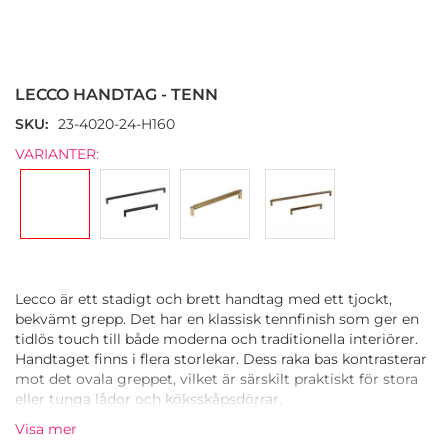
Hoppa
till
början
LECCO HANDTAG - TENN
av
bildgalleriet
SKU
23-4020-24-H160
VARIANTER:
Lecco är ett stadigt och brett handtag med ett tjockt,
bekvämt grepp. Det har en klassisk tennfinish som ger en
tidlös touch till både moderna och traditionella interiörer.
Handtaget finns i flera storlekar. Dess raka bas kontrasterar
mot det ovala greppet, vilket är särskilt praktiskt för stora
eller tunga lådor och köksskåpsdörrar.
Visa mer
Lecco-handtaget är ett utmärkt val för att ge ett nytt kök