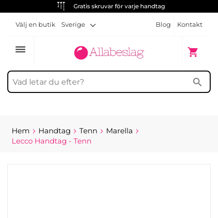
Gratis skruvar för varje handtag
Välj en butik
Sverige
Blog
Kontakt
dehaze
Min kun
shopping_cart
search
Hem
Handtag
Tenn
Marella
Lecco Handtag - Tenn
Hoppa
till
slutet
av
bildgalleriet