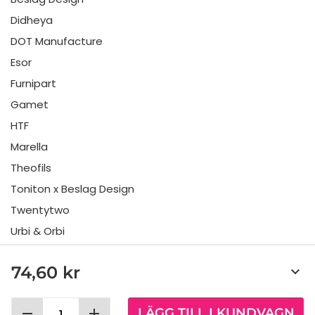
Didheya
DOT Manufacture
Esor
Furnipart
Gamet
HTF
Marella
Theofils
Toniton x Beslag Design
Twentytwo
Urbi & Orbi
Vonsild
74,60 kr
keyboard_arrow_down
Viefe
remove
add
LÄGG TILL I KUNDVAGN