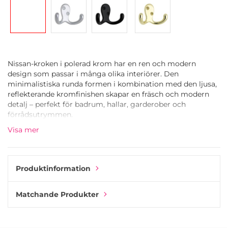
Nissan-kroken i polerad krom har en ren och modern
design som passar i många olika interiörer. Den
minimalistiska runda formen i kombination med den ljusa,
reflekterande kromfinishen skapar en fräsch och modern
detalj – perfekt för badrum, hallar, garderober och
förrådsutrymmen.
Visa mer
Kroken är tillverkad av hållbart metall med en högkvalitativ
polerad krombeläggning, vilket ger utmärkt hållfasthet och
en slät, glänsande yta som är lätt att torka ren. Den
kompakta designen säkerställer att handdukar, badrockar,
Produktinformation
kläder eller accessoarer hänger säkert, vilket hjälper dig att
hålla ordning och reda.
Matchande Produkter
Oavsett om den installeras som en enkel krok eller
arrangeras i par eller rader, ger Nissan-kroken ett enhetligt
och stilfullt utseende. Den tidlösa kromfinishen smälter