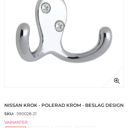
Hoppa
till
början
NISSAN KROK - POLERAD KROM - BESLAG DESIGN
av
bildgalleriet
SKU
590028-21
VARIANTER: