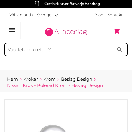
Gratis skruvar för varje handtag
Välj en butik
Sverige
Blog
Kontakt
dehaze
Min kun
shopping_cart
search
Hem
Krokar
Krom
Beslag Design
Nissan Krok - Polerad Krom - Beslag Design
Hoppa
till
slutet
av
bildgalleriet