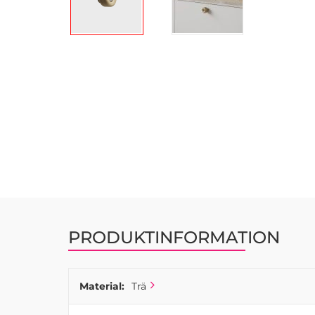
Hoppa
till
början
av
bildgalleriet
PRODUKTINFORMATION
Material:
Trä