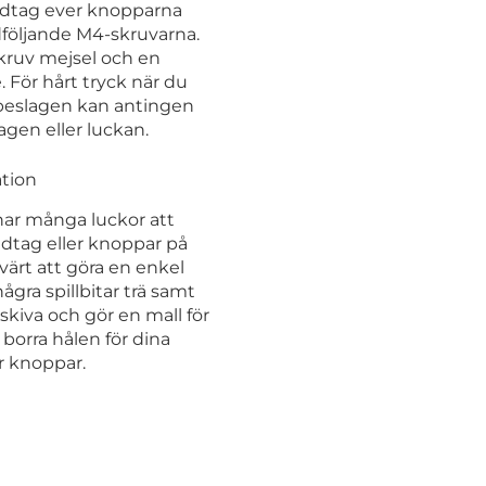
dtag ever knopparna
öljande M4-skruvarna.
kruv mejsel och en
 För hårt tryck när du
 beslagen kan antingen
gen eller luckan.
ation
har många luckor att
dtag eller knoppar på
värt att göra en enkel
några spillbitar trä samt
skiva och gör en mall för
borra hålen för dina
r knoppar.