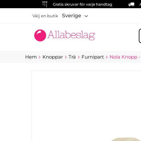
Gratis skruvar för varje handtag
Sverige
Välj en butik
S
Hem
Knoppar
Trä
Furnipart
Nola Knopp - N
Hoppa
till
slutet
av
bildgalleriet