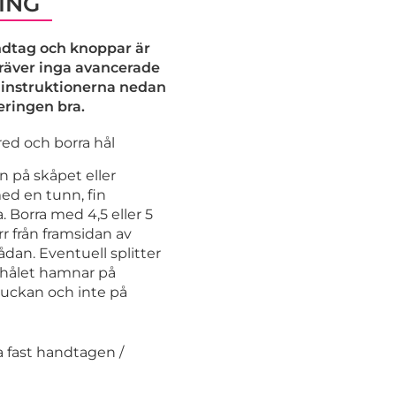
ING
dtag och knoppar är
kräver inga avancerade
j instruktionerna nedan
eringen bra.
ed och borra hål
n på skåpet eller
ed en tunn, fin
 Borra med 4,5 eller 5
r från framsidan av
lådan. Eventuell splitter
shålet hamnar på
luckan och inte på
 fast handtagen /