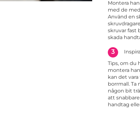
Montera han
med de medf
Använd en s
skruvdragare.
skruvar fast
skada handta
3
Inspir
Tips, om du 
montera han
kan det vara 
borrmall. Ta 
någon bit trä
att snabbare 
handtag elle