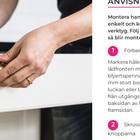
ANVISN
Montera han
enkelt och 
verktyg. Föl
så blir mont
1
Förber
Markera håle
lådfronten m
blyertspenna.
mm stort bor
luckan eller 
från utgång
baksidan av 
framsidan.
2
Skruva
knopparna