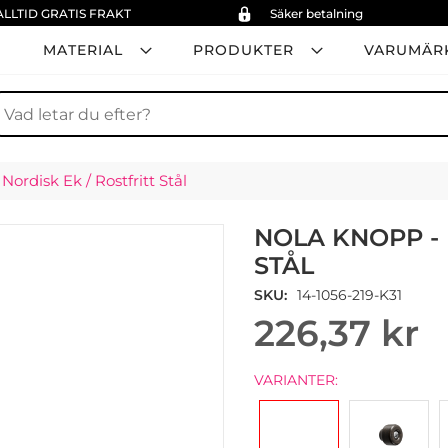
ALLTID GRATIS FRAKT
Säker betalning
MATERIAL
PRODUKTER
VARUMÄR
ök
ordisk Ek / Rostfritt Stål
NOLA KNOPP - 
STÅL
SKU
14-1056-219-K31
226,37 kr
VARIANTER: