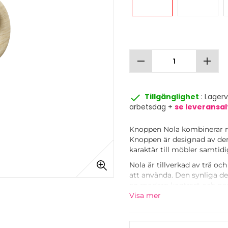
remove
add
done
Tillgänglighet
: Lager
arbetsdag +
se leveransal
Knoppen Nola kombinerar n
Knoppen är designad av de
karaktär till möbler samtid
Nola är tillverkad av trä 
att använda. Den synliga det
en modern kontrast och ger
ståldetaljen ser ut som en 
Visa mer
eller lådan med en vanlig M4
Nola finns i ytbehandlingar