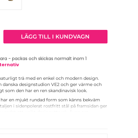
LÄGG TILL I KUNDVAGN
vara - packas och skickas normalt inom 1
ternativ
aturligt trä med en enkel och modern design.
n danska designstudion VE2 och ger värme och
igt som den har en ren skandinavisk look.
och har en mjukt rundad form som känns bekväm
aljen i sidenpolerat rostfritt stål på framsidan ger
 vredet ett unikt designuttryck. Även om
frontskruv monteras vredet från insidan av skåpet
-skruv, vilket gör frontdetaljen rent dekorativ.
na nordisk ek, klarlackad ek och mörkbrun ek och