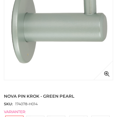
Hoppa
till
början
NOVA PIN KROK - GREEN PEARL
av
bildgalleriet
SKU
174078-H014
VARIANTER: