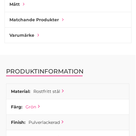
Mått
en subtil struktur som förhöjer både utseendet och känslan
hos knoppen.
Matchande Produkter
Varumärke
PRODUKTINFORMATION
Material:
Rostfritt stål
Färg:
Grön
Finish:
Pulverlackerad