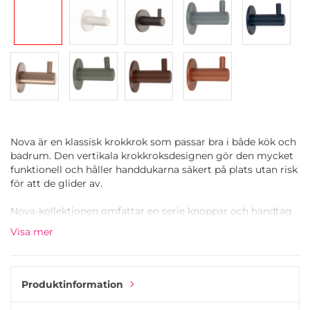
Nova är en klassisk krokkrok som passar bra i både kök och
badrum. Den vertikala krokkroksdesignen gör den mycket
funktionell och håller handdukarna säkert på plats utan risk
för att de glider av.
Nova-kollektionen omfattar en serie knoppar och handtag
som är tillverkade med exceptionell uppmärksamhet på
Visa mer
detaljer. Varje del är skuren i rostfritt stål, sedan fräst och
bearbetad till sin slutliga form.
Alla produkter i Nova-serien är pulverlackerade. Till skillnad
Produktinformation
från våtlack är pulverlackering mer hållbar och idealisk för
köks- eller badrumsmöbler. Den gröna pärlemorfärgen har