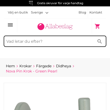
Gratis skruvar för varje handtag
Välj en butik
Sverige
Blog
Kontakt
dehaze
Min kun
shopping_cart
search
Hem
Krokar
Färgade
Didheya
Nova Pin Krok - Green Pearl
Hoppa
till
slutet
av
bildgalleriet