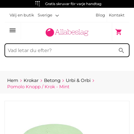
Gratis skruvar för varje handtag
Välj en butik
Sverige
Blog
Kontakt
dehaze
Min kun
shopping_cart
search
Hem
Krokar
Betong
Urbi & Orbi
Pomolo Knopp / Krok - Mint
Hoppa
till
slutet
av
bildgalleriet