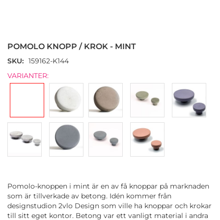
Hoppa
till
början
POMOLO KNOPP / KROK - MINT
av
bildgalleriet
SKU
159162-K144
VARIANTER:
Pomolo-knoppen i mint är en av få knoppar på marknaden
som är tillverkade av betong. Idén kommer från
designstudion 2vlo Design som ville ha knoppar och krokar
till sitt eget kontor. Betong var ett vanligt material i andra