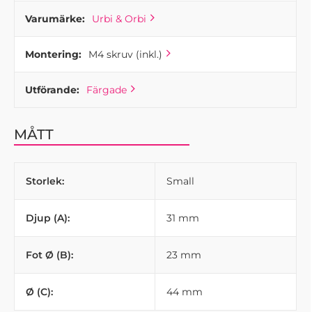
Varumärke:
Urbi & Orbi
Montering:
M4 skruv (inkl.)
Utförande:
Färgade
MÅTT
Storlek:
Small
Djup (A):
31 mm
Fot Ø (B):
23 mm
Ø (C):
44 mm