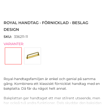
Hoppa
till
början
ROYAL HANDTAG - FÖRNICKLAD - BESLAG
av
bildgalleriet
DESIGN
SKU
336211-11
VARIANTER:
Royal-handtagsfamiljen är enkel och genial på samma
gång. Kombinera ett klassiskt förnicklat handtag med en
bakplatta. Då får du något helt annat.
Bakplattan ger handtaget ett mer stilrent utseende, men
har också två andra funktioner. Dels skyddar den baksidan
av skåpet eller lådan från slitage. Den döljer också