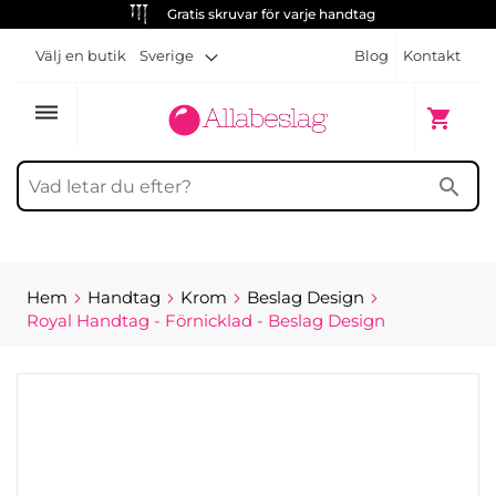
Gratis skruvar för varje handtag
Välj en butik
Sverige
Blog
Kontakt
dehaze
Min kun
shopping_cart
search
Hem
Handtag
Krom
Beslag Design
Royal Handtag - Förnicklad - Beslag Design
Hoppa
till
slutet
av
bildgalleriet