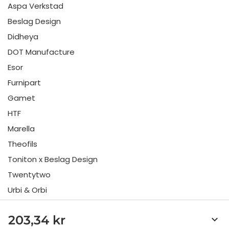
Aspa Verkstad
Beslag Design
Didheya
DOT Manufacture
Esor
Furnipart
Gamet
HTF
Marella
Theofils
Toniton x Beslag Design
Twentytwo
Urbi & Orbi
Vonsild
203,34 kr
keyboard_arrow_down
Viefe