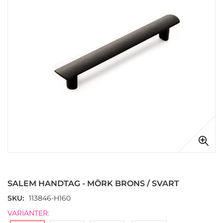
Hoppa
till
början
SALEM HANDTAG - MÖRK BRONS / SVART
av
bildgalleriet
SKU
113846-H160
VARIANTER: