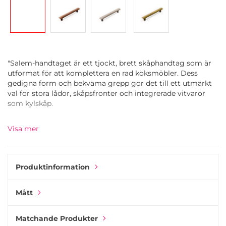
"Salem-handtaget är ett tjockt, brett skåphandtag som är
utformat för att komplettera en rad köksmöbler. Dess
gedigna form och bekväma grepp gör det till ett utmärkt
val för stora lådor, skåpsfronter och integrerade vitvaror
som kylskåp.
Handtaget är tillverkat av hållbar zinklegering, belagt med
Visa mer
en raffinerad vit bronsfinish och förseglat med en klar lack
för att öka hållbarheten och samtidigt bevara sitt eleganta
utseende.
Produktinformation
Kombinera Salem-handtaget med andra knopper och
handtag från Esor-kollektionen för en enhetlig köksdesign.
Mått
Använd Salem på större lådor eller höga skåp och matcha
det med matchande knopper för mindre skåp och lådor."
Matchande Produkter