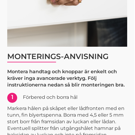
MONTERINGS-ANVISNING
Montera handtag och knoppar är enkelt och
kräver inga avancerade verktyg. Följ
instruktionerna nedan så blir monteringen bra.
1
Förbered och borra hål
Markera hålen på skåpet eller lådfronten med en
tunn, fin blyertspenna. Borra med 4,5 eller 5 mm
stort borr från framsidan av luckan eller lådan.
Eventuell splitter från utgångshålet hamnar på
baksidan av luckan och inte på framsidan.