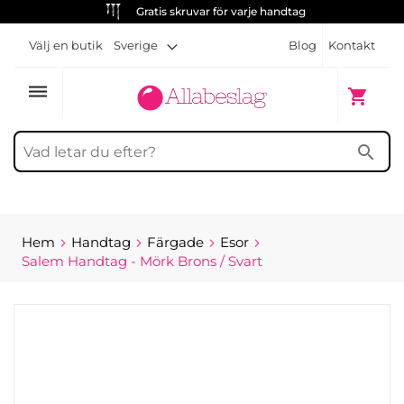
Gratis skruvar för varje handtag
Välj en butik
Sverige
Blog
Kontakt
dehaze
Min kun
shopping_cart
search
Hem
Handtag
Färgade
Esor
Salem Handtag - Mörk Brons / Svart
Hoppa
till
slutet
av
bildgalleriet