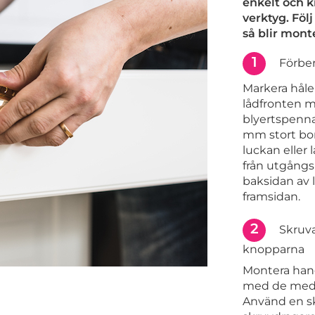
enkelt och 
verktyg. Föl
så blir mont
1
Förber
Markera håle
lådfronten m
blyertspenna.
mm stort bor
luckan eller 
från utgång
baksidan av 
framsidan.
2
Skruva
knopparna
Montera han
med de medf
Använd en s