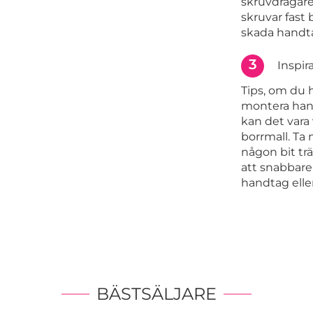
skruvdragare.
skruvar fast
skada handta
3
Inspir
Tips, om du 
montera han
kan det vara 
borrmall. Ta 
någon bit trä
att snabbare 
handtag elle
BÄSTSÄLJARE