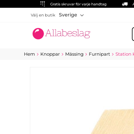
Gratis skruvar för varje handtag
Sverige
Välj en butik
S
Hem
Knoppar
Mässing
Furnipart
Station
Hoppa
till
slutet
av
bildgalleriet