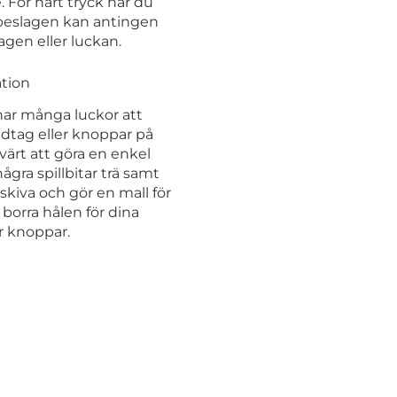
 För hårt tryck när du
 beslagen kan antingen
gen eller luckan.
ation
har många luckor att
dtag eller knoppar på
värt att göra en enkel
några spillbitar trä samt
skiva och gör en mall för
borra hålen för dina
r knoppar.