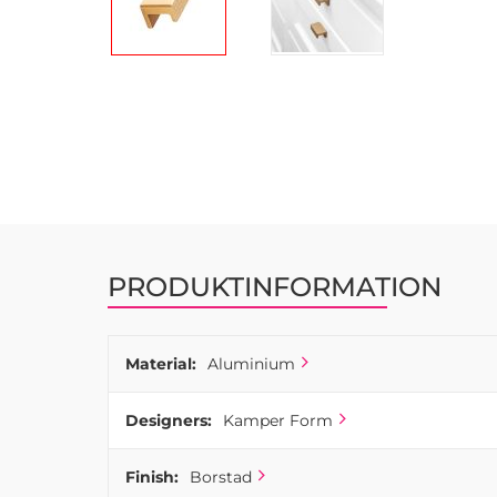
Hoppa
till
början
av
bildgalleriet
PRODUKTINFORMATION
Material:
Aluminium
Designers:
Kamper Form
Finish:
Borstad