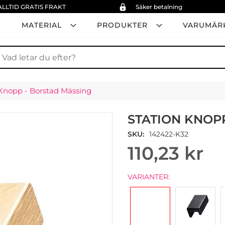
ALLTID GRATIS FRAKT
Säker betalning
MATERIAL
PRODUKTER
VARUMÄR
ök
 Knopp - Borstad Mässing
STATION KNOP
SKU
142422-K32
110,23 kr
VARIANTER: