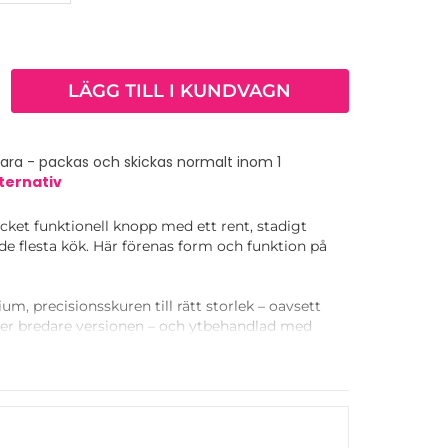
LÄGG TILL I KUNDVAGN
vara - packas och skickas normalt inom 1
ternativ
ket funktionell knopp med ett rent, stadigt
de flesta kök. Här förenas form och funktion på
m, precisionsskuren till rätt storlek – oavsett
er bredare versionen – och ytbehandlad med
lång hållbarhet.
pp och som brett handtag. Kombinera dem i ditt
handtaget till större lådor och knoppen till