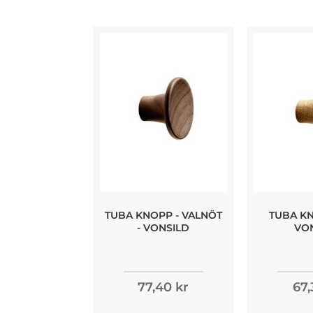
TUBA KNOPP - VALNÖT
TUBA KN
- VONSILD
VO
77,40 kr
67,