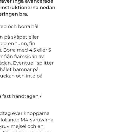
kräver inga avancerade
j instruktionerna nedan
eringen bra.
ed och borra hål
n på skåpet eller
ed en tunn, fin
 Borra med 4,5 eller 5
r från framsidan av
lådan. Eventuell splitter
shålet hamnar på
luckan och inte på
 fast handtagen /
dtag ever knopparna
öljande M4-skruvarna.
kruv mejsel och en