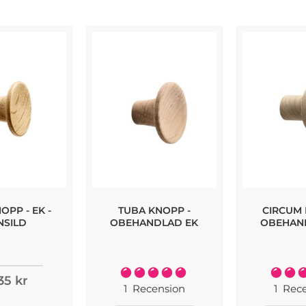
OPP - EK -
TUBA KNOPP -
CIRCUM 
NSILD
OBEHANDLAD EK
OBEHAN
Rating:
Rating:
35 kr
100%
1
Recension
1
Rece