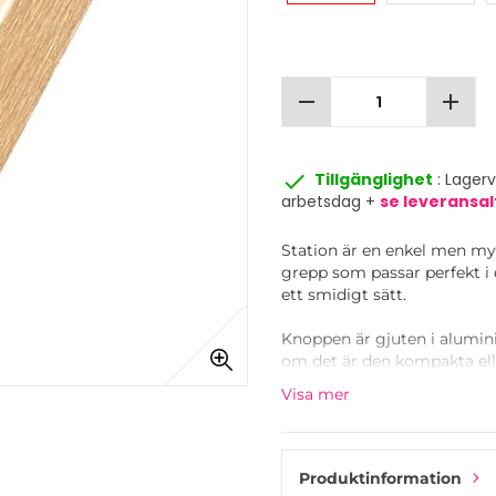
remove
add
done
Tillgänglighet
: Lager
arbetsdag +
se leveransal
Station är en enkel men myc
grepp som passar perfekt i 
ett smidigt sätt.
Knoppen är gjuten i aluminiu
om det är den kompakta ell
borstad matt svart lack för 
Visa mer
Station finns både som kno
kök och använd det bredare 
mindre skåp.
Produktinformation