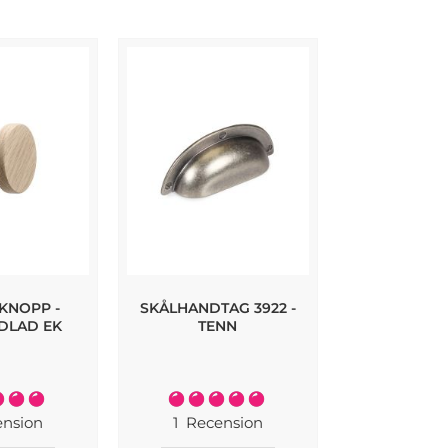
KNOPP -
SKÅLHANDTAG 3922 -
3922 SKÅLH
DLAD EK
TENN
ANTIK M
Rating:
Rating:
100%
100%
nsion
1
Recension
2
Recen