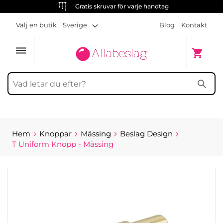
Gratis skruvar för varje handtag
Välj en butik
Sverige
Blog
Kontakt
dehaze
Min kun
shopping_cart
search
Hem
Knoppar
Mässing
Beslag Design
T Uniform Knopp - Mässing
Hoppa
till
slutet
av
bildgalleriet