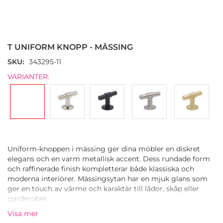
Hoppa
till
början
T UNIFORM KNOPP - MÄSSING
av
bildgalleriet
SKU
343295-11
VARIANTER:
Uniform-knoppen i mässing ger dina möbler en diskret
elegans och en varm metallisk accent. Dess rundade form
och raffinerade finish kompletterar både klassiska och
moderna interiörer. Mässingsytan har en mjuk glans som
ger en touch av värme och karaktär till lådor, skåp eller
garderober.
Visa mer
Knoppen är tillverkad av massivt metall med