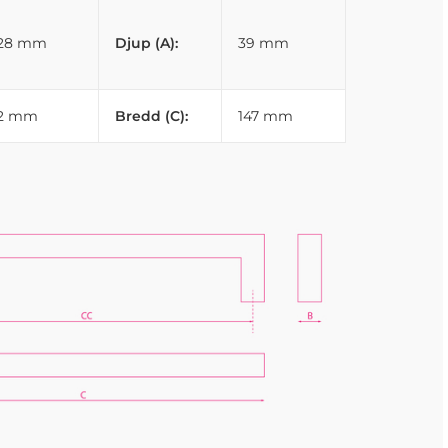
128 mm
Djup (A):
39 mm
12 mm
Bredd (C):
147 mm