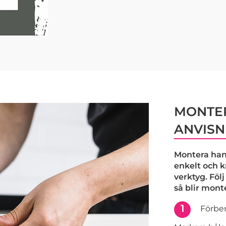
MONTER
ANVISN
Montera han
enkelt och 
verktyg. Föl
så blir mont
1
Förber