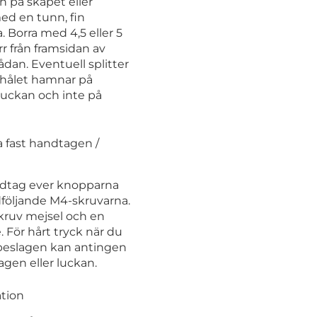
n på skåpet eller
ed en tunn, fin
 Borra med 4,5 eller 5
r från framsidan av
lådan. Eventuell splitter
shålet hamnar på
luckan och inte på
 fast handtagen /
dtag ever knopparna
öljande M4-skruvarna.
kruv mejsel och en
 För hårt tryck när du
 beslagen kan antingen
gen eller luckan.
ation