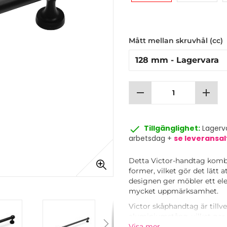
Mått mellan skruvhål (cc)
remove
add
done
Tillgänglighet:
Lagerva
arbetsdag +
se leveransal
Detta Victor-handtag kombi
former, vilket gör det lätt
designen ger möbler ett eleg
mycket uppmärksamhet.
Victor skåphandtag är tillve
aluminiumstång, vilket ger 
svart, rostfritt stål och b
Visa mer