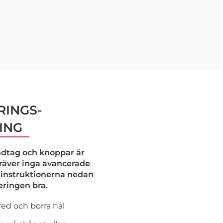
INGS-
ING
dtag och knoppar är
kräver inga avancerade
j instruktionerna nedan
eringen bra.
ed och borra hål