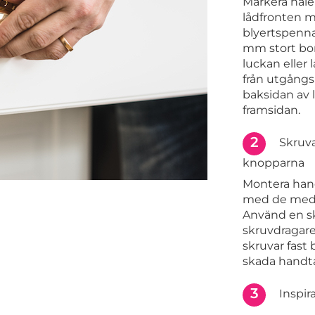
Markera håle
lådfronten m
blyertspenna.
mm stort bor
luckan eller 
från utgång
baksidan av 
framsidan.
2
Skruva
knopparna
Montera han
med de medf
Använd en s
skruvdragare.
skruvar fast
skada handta
3
Inspir