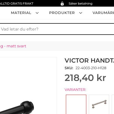
ALLTID GRATIS FRAKT
Säker betalning
MATERIAL
PRODUKTER
VARUMÄR
ök
g - matt svart
VICTOR HANDT
SKU
22-4003-210-H128
218,40 kr
VARIANTER: