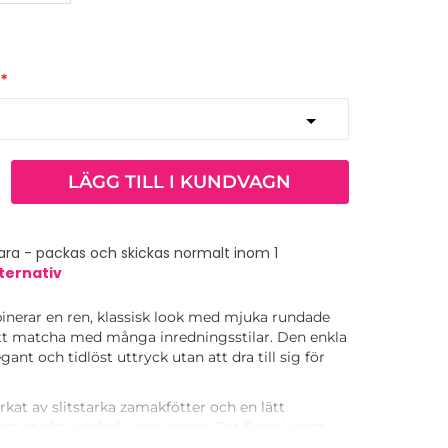
LÄGG TILL I KUNDVAGN
ra - packas och skickas normalt inom 1
ternativ
nerar en ren, klassisk look med mjuka rundade
 att matcha med många inredningsstilar. Den enkla
ant och tidlöst uttryck utan att dra till sig för
rkat av slitstarka zamakfötter och en lätt
ett starkt och bekvämt grepp. Det finns i matt
orstad mässing och kan enkelt matchas med både