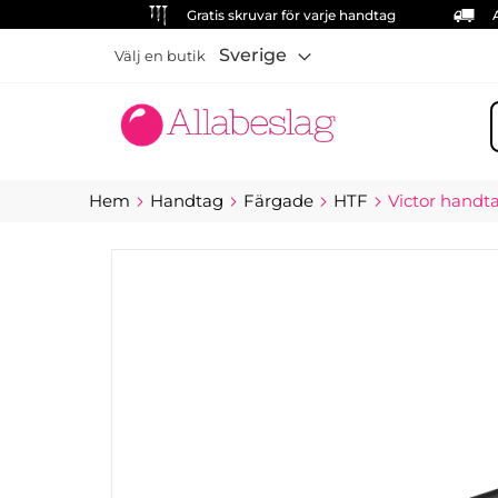
Gratis skruvar för varje handtag
Sverige
Välj en butik
S
Hem
Handtag
Färgade
HTF
Victor handta
Hoppa
till
slutet
av
bildgalleriet