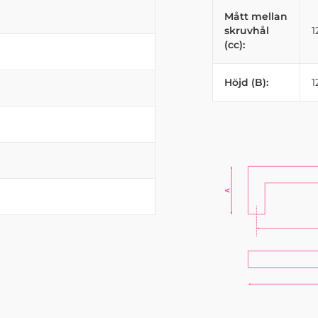
Mått mellan
skruvhål
(cc):
Höjd (B):