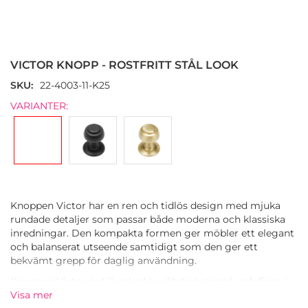
Hoppa
till
början
VICTOR KNOPP - ROSTFRITT STÅL LOOK
av
bildgalleriet
SKU
22-4003-11-K25
VARIANTER:
Knoppen Victor har en ren och tidlös design med mjuka
rundade detaljer som passar både moderna och klassiska
inredningar. Den kompakta formen ger möbler ett elegant
och balanserat utseende samtidigt som den ger ett
bekvämt grepp för daglig användning.
Knoppen Victor är tillverkad av slitstark zamak och finns i
matt svart, rostfritt stål och borstad mässing och är
Visa mer