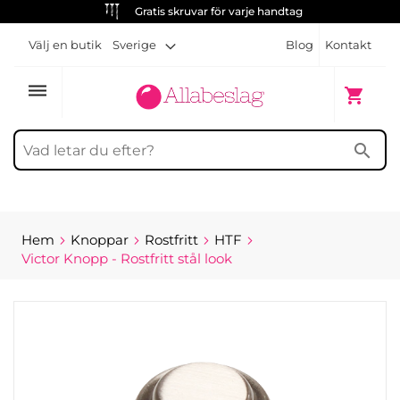
Gratis skruvar för varje handtag
Välj en butik
Sverige
Blog
Kontakt
dehaze
Min kun
shopping_cart
search
Hem
Knoppar
Rostfritt
HTF
Victor Knopp - Rostfritt stål look
Hoppa
till
slutet
av
bildgalleriet