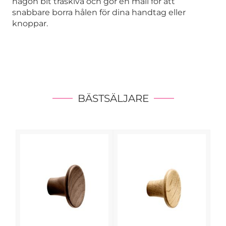
någon bit träskiva och gör en mall för att
snabbare borra hålen för dina handtag eller
knoppar.
BÄSTSÄLJARE