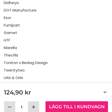
Didheya
DOT Manufacture
Esor
Furnipart
Gamet
HTF
Marella
Theofils
Toniton x Beslag Design
Twentytwo
Urbi & Orbi
Vonsild
124,90 kr
keyboard_arrow_down
Viefe
remove
add
LÄGG TILL I KUNDVAGN
Allabeslag Sverige AB © 2025