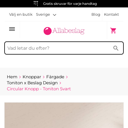
Gratis skruvar för varje handtag
Välj en butik
Sverige
Blog
Kontakt
dehaze
Min kun
shopping_cart
search
Hem
Knoppar
Färgade
Toniton x Beslag Design
Circular Knopp - Toniton Svart
Hoppa
till
slutet
av
bildgalleriet