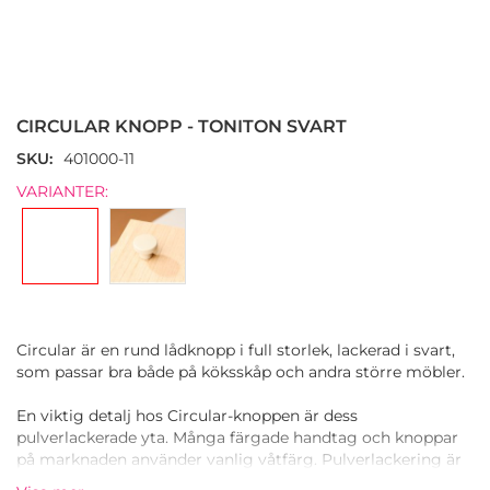
Hoppa
till
början
CIRCULAR KNOPP - TONITON SVART
av
bildgalleriet
SKU
401000-11
VARIANTER:
Circular är en rund lådknopp i full storlek, lackerad i svart,
som passar bra både på köksskåp och andra större möbler.
En viktig detalj hos Circular-knoppen är dess
pulverlackerade yta. Många färgade handtag och knoppar
på marknaden använder vanlig våtfärg. Pulverlackering är
däremot mycket mer hållbart och håller under hela kökets