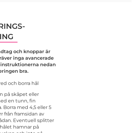
INGS-
ING
dtag och knoppar är
kräver inga avancerade
j instruktionerna nedan
eringen bra.
ed och borra hål
n på skåpet eller
ed en tunn, fin
 Borra med 4,5 eller 5
r från framsidan av
lådan. Eventuell splitter
shålet hamnar på