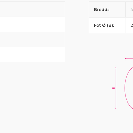
Bredd::
Fot Ø (B):