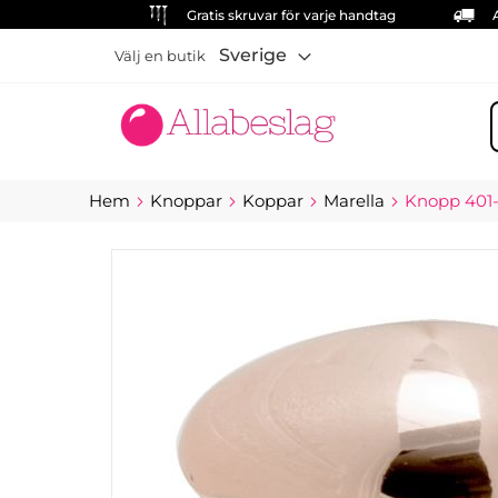
Gratis skruvar för varje handtag
Sverige
Välj en butik
S
Hem
Knoppar
Koppar
Marella
Knopp 401-
Hoppa
till
slutet
av
bildgalleriet