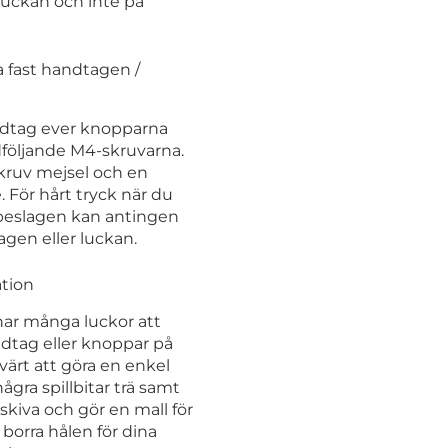
luckan och inte på
 fast handtagen /
dtag ever knopparna
öljande M4-skruvarna.
kruv mejsel och en
 För hårt tryck när du
 beslagen kan antingen
gen eller luckan.
ation
har många luckor att
dtag eller knoppar på
värt att göra en enkel
några spillbitar trä samt
skiva och gör en mall för
borra hålen för dina