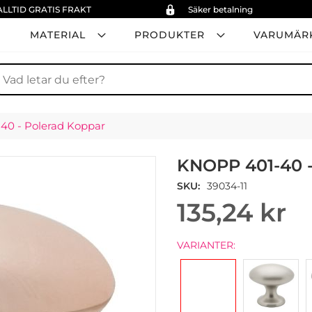
ALLTID GRATIS FRAKT
Säker betalning
MATERIAL
PRODUKTER
VARUMÄR
ök
40 - Polerad Koppar
KNOPP 401-40
SKU
39034-11
135,24 kr
VARIANTER: