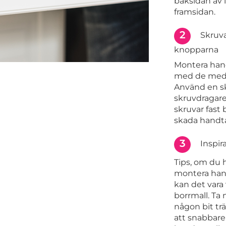
baksidan av 
framsidan.
2
Skruva
knopparna
Montera han
med de medf
Använd en s
skruvdragare.
skruvar fast
skada handta
3
Inspir
Tips, om du 
montera han
kan det vara 
borrmall. Ta 
någon bit trä
att snabbare 