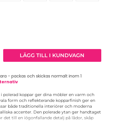
LÄGG TILL I KUNDVAGN
vara - packas och skickas normalt inom 1
ternativ
 i polerad koppar ger dina möbler en varm och
vala form och reflekterande kopparfinish ger en
ssar både traditionella interiörer och moderna
iska accenter. Den polerade ytan ger handtaget
ör det till en iögonfallande detalj på lådor, skåp