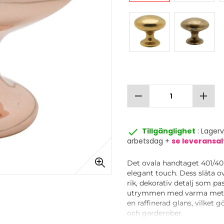
remove
add
done
Tillgänglighet
: Lager
arbetsdag +
se leveransal
Det ovala handtaget 401/40
elegant touch. Dess släta o
rik, dekorativ detalj som pa
utrymmen med varma metall
en raffinerad glans, vilket g
och garderober.