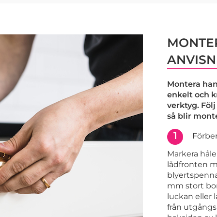
MONTER
ANVISN
Montera han
enkelt och 
verktyg. Föl
så blir mont
1
Förber
Markera håle
lådfronten m
blyertspenna.
mm stort bor
luckan eller 
från utgång