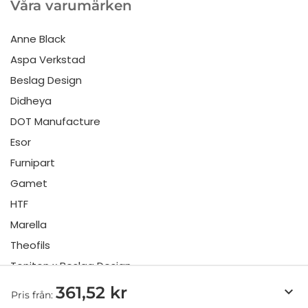
Våra varumärken
Anne Black
Aspa Verkstad
Beslag Design
Didheya
DOT Manufacture
Esor
Furnipart
Gamet
HTF
Marella
Theofils
Toniton x Beslag Design
Twentytwo
361,52 kr
keyboard_arrow_down
Pris från:
Urbi & Orbi