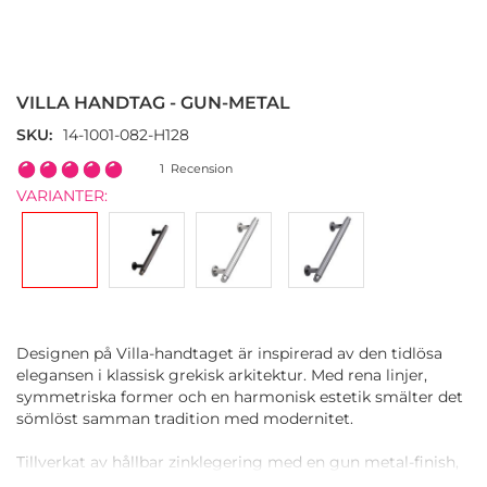
Hoppa
till
början
VILLA HANDTAG - GUN-METAL
av
bildgalleriet
SKU
14-1001-082-H128
Rating:
1
Recension
100
100
% of
VARIANTER:
Designen på Villa-handtaget är inspirerad av den tidlösa
elegansen i klassisk grekisk arkitektur. Med rena linjer,
symmetriska former och en harmonisk estetik smälter det
sömlöst samman tradition med modernitet.
Tillverkat av hållbar zinklegering med en gun metal-finish,
ger det en varm, subtil glans som kompletterar en mängd