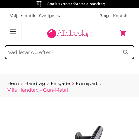
Gratis skruvar för varje handtag
Välj en butik
Sverige
Blog
Kontakt
dehaze
Min kun
shopping_cart
search
Hem
Handtag
Färgade
Furnipart
Villa Handtag - Gun-Metal
Hoppa
till
slutet
av
bildgalleriet