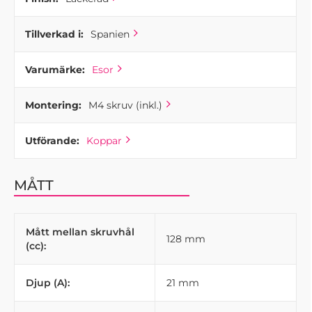
större lådorna i ditt kök eller badrum.
Tillverkad i:
Spanien
Varumärke:
Esor
Montering:
M4 skruv (inkl.)
Utförande:
Koppar
MÅTT
Mått mellan skruvhål
128 mm
(cc):
Djup (A):
21 mm