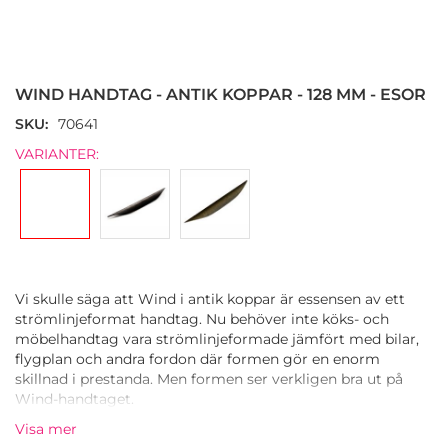
Hoppa
till
början
WIND HANDTAG - ANTIK KOPPAR - 128 MM - ESOR
av
bildgalleriet
SKU
70641
VARIANTER:
Vi skulle säga att Wind i antik koppar är essensen av ett
strömlinjeformat handtag. Nu behöver inte köks- och
möbelhandtag vara strömlinjeformade jämfört med bilar,
flygplan och andra fordon där formen gör en enorm
skillnad i prestanda. Men formen ser verkligen bra ut på
Wind-handtaget.
Visa mer
Basmetallen för Wind-handtaget är en zinklegering.