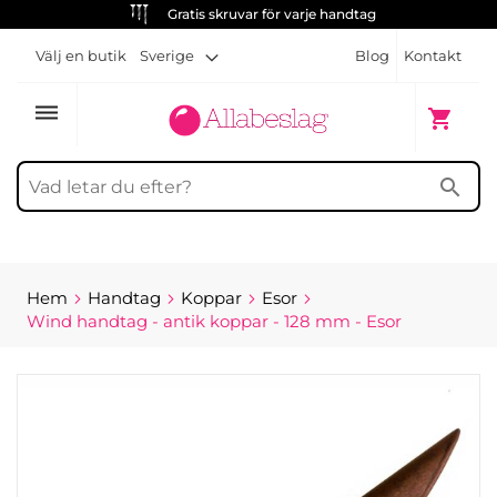
Gratis skruvar för varje handtag
Välj en butik
Sverige
Blog
Kontakt
dehaze
Min kun
shopping_cart
search
Hem
Handtag
Koppar
Esor
Wind handtag - antik koppar - 128 mm - Esor
Hoppa
till
slutet
av
bildgalleriet