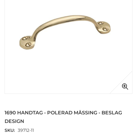
Hoppa
till
början
1690 HANDTAG - POLERAD MÄSSING - BESLAG
av
bildgalleriet
DESIGN
SKU
39712-11