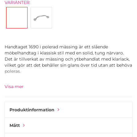
VARIANTER:
Handtaget 1690 i polerad mässing är ett slående
möbelhandtag i klassisk stil med en solid, tung närvaro.
Det är tillverkat av mässing och ytbehandlat med klarlack,
vilket gör att det behåller sin glans över tid utan att behöva
poleras.
Det som utmärker detta handtag är de fyra synliga
Visa mer
monteringsskruvarna på framsidan – alla med matchande
polerad mässingsfinish. Detta bidrar till dess vintage-
karaktär samtidigt som det ger en säker och praktisk
installation.
Produktinformation
Perfekt för kökslådor, garderober eller förvaringsmöbler
Mått
där du vill tillföra elegans, hållbarhet och en distinkt detalj.