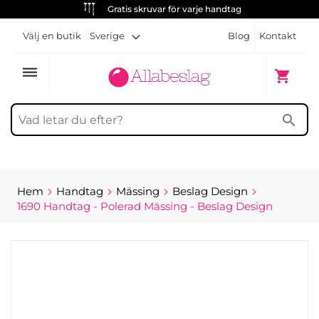
Gratis skruvar för varje handtag
Välj en butik
Sverige
Blog
Kontakt
dehaze
Min kun
shopping_cart
search
Hem
Handtag
Mässing
Beslag Design
1690 Handtag - Polerad Mässing - Beslag Design
Hoppa
till
slutet
av
bildgalleriet