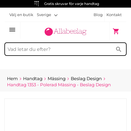
Gratis skruvar för varje handtag
Välj en butik
Sverige
Blog
Kontakt
dehaze
Min kun
shopping_cart
search
Hem
Handtag
Mässing
Beslag Design
Handtag 1353 - Polerad Mässing - Beslag Design
Hoppa
till
slutet
av
bildgalleriet