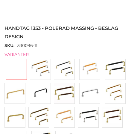
Hoppa
till
början
HANDTAG 1353 - POLERAD MÄSSING - BESLAG
av
bildgalleriet
DESIGN
SKU
330096-11
VARIANTER: