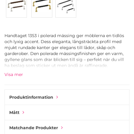
Handtaget 1353 i polerad mässing ger möblerna en tidlös
och lyxig accent. Dess eleganta, långsträckta profil med
mjukt rundade kanter ger elegans till lådor, skåp och
garderober. Den polerade mässingsfinishen ger en varm,
gyllene glans som drar blicken till sig – perfekt när du vill
ha beslag som sticker ut men ändå är raffinerade.
Visa mer
Detta handtag är tillverkat av massiv mässing och
ytbehandlat med en skyddande lack, vilket gör att det
behåller sin ursprungliga glans över tid. Lackeringen
säkerställer att ytan inte patineras, vilket bevarar det
Produktinformation
glansiga utseendet även efter många års användning.
Resultatet: ett handtag som är både hållbart och vackert
Mått
polerat, där kvalitet förenas med långvarig estetisk
tilltalande design.
Matchande Produkter
Handtaget 1353 finns i flera längder, så att du kan välja den