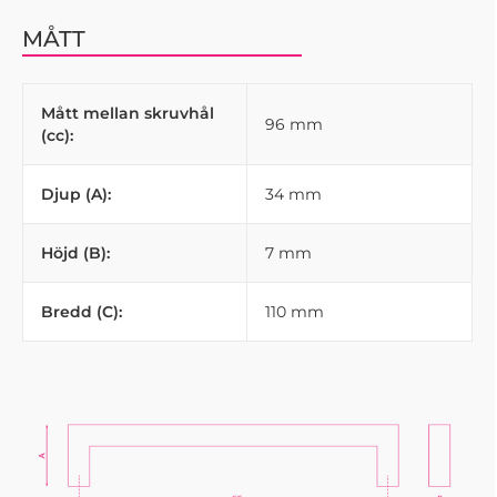
MÅTT
Mått mellan skruvhål
96 mm
(cc):
Djup (A):
34 mm
Höjd (B):
7 mm
Bredd (C):
110 mm