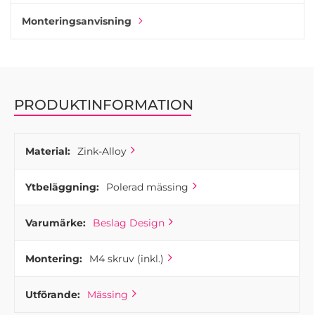
storlek som passar dina möbler – från kompakta lådor till
Monteringsanvisning
stora skåpdörrar – samtidigt som du behåller en enhetlig
design i hela ditt hem.
PRODUKTINFORMATION
Material:
Zink-Alloy
Ytbeläggning:
Polerad mässing
Varumärke:
Beslag Design
Montering:
M4 skruv (inkl.)
Utförande:
Mässing