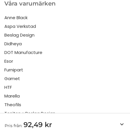
Våra varumärken
Anne Black
Aspa Verkstad
Beslag Design
Didheya
DOT Manufacture
Esor
Furnipart
Gamet
HTF
Marella
Theofils
Toniton x Beslag Design
Twentytwo
92,49 kr
keyboard_arrow_down
Pris från: