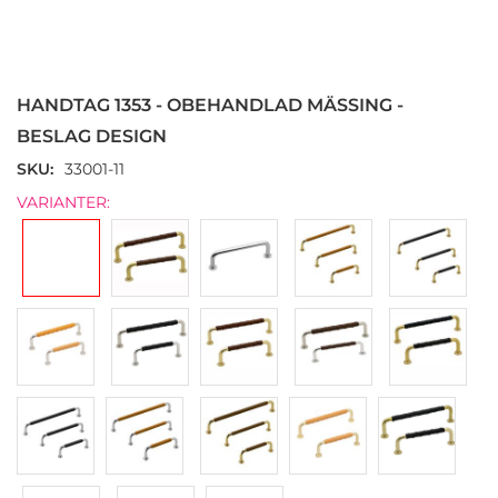
Hoppa
till
början
HANDTAG 1353 - OBEHANDLAD MÄSSING -
av
bildgalleriet
BESLAG DESIGN
SKU
33001-11
VARIANTER: