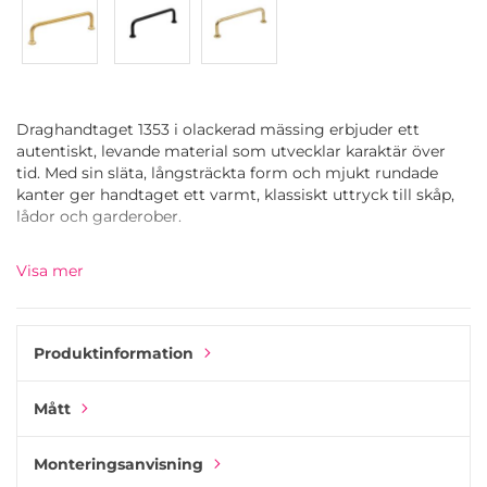
Draghandtaget 1353 i olackerad mässing erbjuder ett
autentiskt, levande material som utvecklar karaktär över
tid. Med sin släta, långsträckta form och mjukt rundade
kanter ger handtaget ett varmt, klassiskt uttryck till skåp,
lådor och garderober.
Ytan är tillverkad av massiv mässing utan någon
Visa mer
skyddande lack och är utformad för att åldras naturligt. När
den reagerar med luft och beröring kommer ytan gradvis
att mörkna och utveckla en unik patina - vilket ger varje
handtag ett unikt utseende. Detta gör det till det perfekta
Produktinformation
valet för interiörer som värdesätter hantverk, äkthet och
ett mer organiskt utseende.
Mått
Pull Handle 1353 finns i olika längder, vilket gör att du kan
skapa ett sammanhängande uttryck i olika möbler. Dess
Monteringsanvisning
tidlösa form i kombination med den olackerade