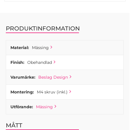
mässingens skönhet gör det till en detalj som sticker ut i
både moderna och traditionella hem.
PRODUKTINFORMATION
Material:
Mässing
Finish:
Obehandlad
Varumärke:
Beslag Design
Montering:
M4 skruv (inkl.)
Utförande:
Mässing
MÅTT