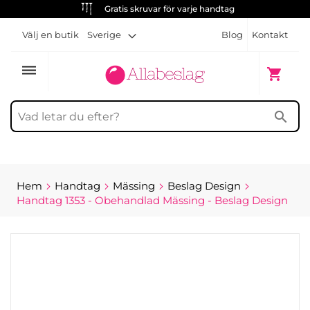
Gratis skruvar för varje handtag
Välj en butik
Sverige
Blog
Kontakt
dehaze
Min kun
shopping_cart
search
Hem
Handtag
Mässing
Beslag Design
Handtag 1353 - Obehandlad Mässing - Beslag Design
Hoppa
till
slutet
av
bildgalleriet