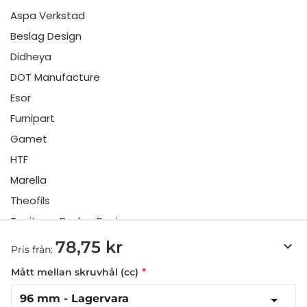
Aspa Verkstad
Beslag Design
Didheya
DOT Manufacture
Esor
Furnipart
Gamet
HTF
Marella
Theofils
Toniton x Beslag Design
Twentytwo
78,75 kr
keyboard_arrow_down
Pris från:
Urbi & Orbi
Mått mellan skruvhål (cc)
Vonsild
Viefe