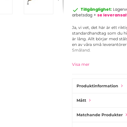
done
Tillgänglighet:
Lagerva
arbetsdag +
se leveransal
Ja, vi vet, det här är ett ri
standardhandtag som du hitt
är lång. Allt börjar med st
en av våra små leverantörer o
Småland.
Den belagda stålstången sv
Visa mer
Mer handgjort än så här blir
Produktinformation
Mått
Matchande Produkter