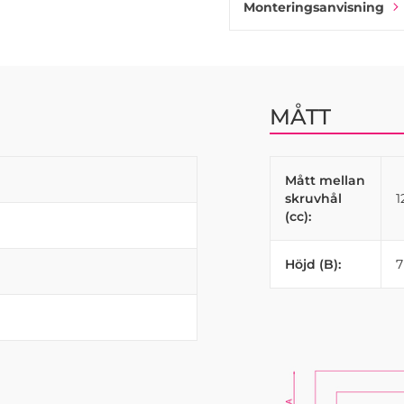
Monteringsanvisning
MÅTT
Mått mellan
skruvhål
(cc):
Höjd (B):