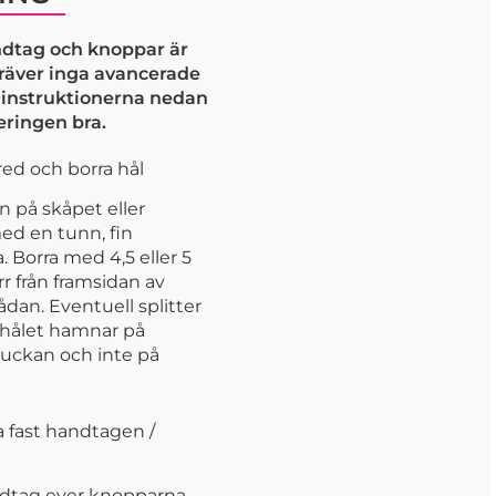
dtag och knoppar är
kräver inga avancerade
j instruktionerna nedan
eringen bra.
ed och borra hål
n på skåpet eller
ed en tunn, fin
 Borra med 4,5 eller 5
r från framsidan av
lådan. Eventuell splitter
shålet hamnar på
luckan och inte på
 fast handtagen /
dtag ever knopparna