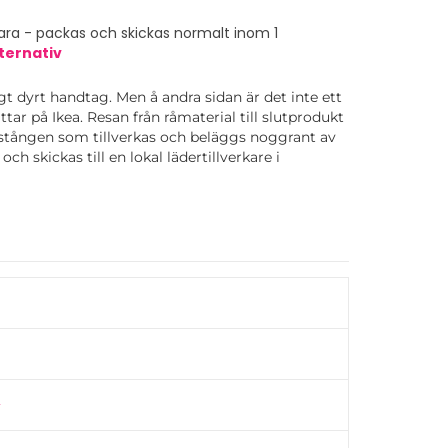
ra - packas och skickas normalt inom 1
ternativ
ktigt dyrt handtag. Men å andra sidan är det inte ett
ar på Ikea. Resan från råmaterial till slutprodukt
ålstången som tillverkas och beläggs noggrant av
ch skickas till en lokal lädertillverkare i
eps sedan för hand med svenskt Tärnsjö-läder.
 det inte.