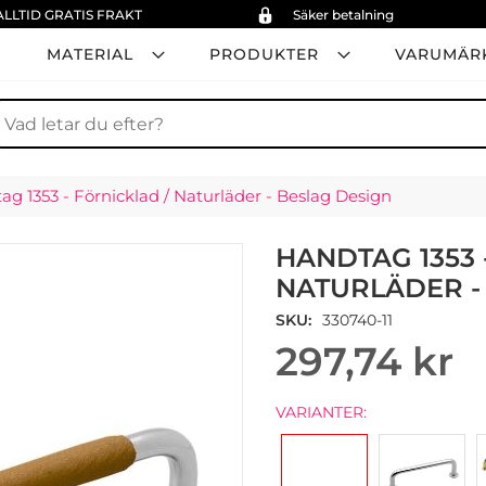
ALLTID GRATIS FRAKT
Säker betalning
MATERIAL
PRODUKTER
VARUMÄR
ök
g 1353 - Förnicklad / Naturläder - Beslag Design
HANDTAG 1353 
NATURLÄDER -
SKU
330740-11
297,74 kr
VARIANTER: