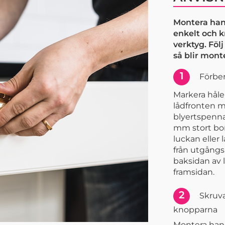
Montera han
enkelt och 
verktyg. Föl
så blir mont
1
Förber
Markera håle
lådfronten m
blyertspenna.
mm stort bor
luckan eller 
från utgång
baksidan av 
framsidan.
2
Skruva
knopparna
Montera han