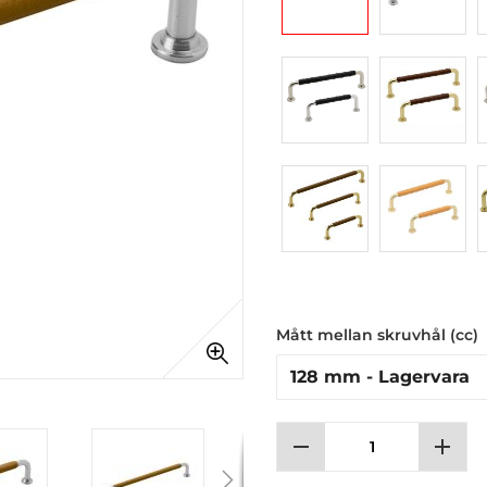
Mått mellan skruvhål (cc)
remove
add