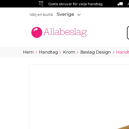
Gratis skruvar för varje handtag
Sverige
Välj en butik
S
Hem
Handtag
Krom
Beslag Design
Handta
Hoppa
till
slutet
av
bildgalleriet