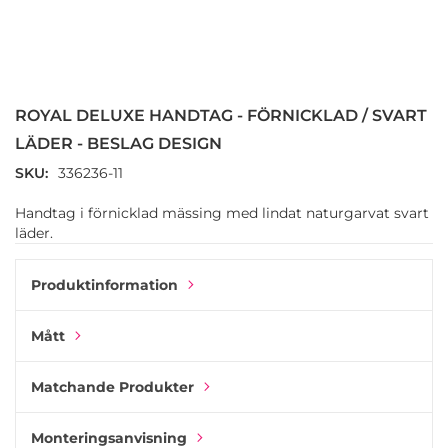
Hoppa
till
början
ROYAL DELUXE HANDTAG - FÖRNICKLAD / SVART
av
bildgalleriet
LÄDER - BESLAG DESIGN
SKU
336236-11
Handtag i förnicklad mässing med lindat naturgarvat svart
läder.
Produktinformation
Mått
Matchande Produkter
Monteringsanvisning