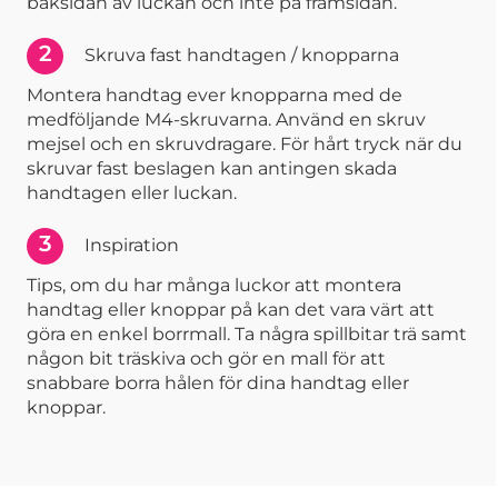
baksidan av luckan och inte på framsidan.
2
Skruva fast handtagen / knopparna
Montera handtag ever knopparna med de
medföljande M4-skruvarna. Använd en skruv
mejsel och en skruvdragare. För hårt tryck när du
skruvar fast beslagen kan antingen skada
handtagen eller luckan.
3
Inspiration
Tips, om du har många luckor att montera
handtag eller knoppar på kan det vara värt att
göra en enkel borrmall. Ta några spillbitar trä samt
någon bit träskiva och gör en mall för att
snabbare borra hålen för dina handtag eller
knoppar.