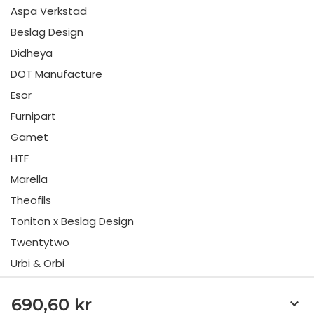
Aspa Verkstad
Beslag Design
Didheya
DOT Manufacture
Esor
Furnipart
Gamet
HTF
Marella
Theofils
Toniton x Beslag Design
Twentytwo
Urbi & Orbi
Vonsild
690,60 kr
keyboard_arrow_down
Viefe