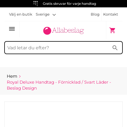
Gratis skruvar för varje handtag
Välj en butik
Sverige
Blog
Kontakt
dehaze
Min kun
shopping_cart
search
Hem
Royal Deluxe Handtag - Förnicklad / Svart Läder -
Beslag Design
Hoppa
till
slutet
av
bildgalleriet