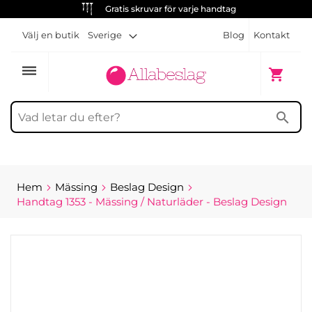
Gratis skruvar för varje handtag
Välj en butik
Sverige
Blog
Kontakt
dehaze
Min kun
shopping_cart
search
Hem
Mässing
Beslag Design
Handtag 1353 - Mässing / Naturläder - Beslag Design
Hoppa
till
slutet
av
bildgalleriet