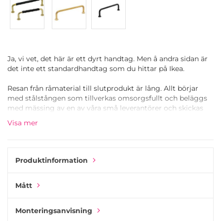
Ja, vi vet, det här är ett dyrt handtag. Men å andra sidan är
det inte ett standardhandtag som du hittar på Ikea.
Resan från råmaterial till slutprodukt är lång. Allt börjar
med stålstången som tillverkas omsorgsfullt och beläggs
med mässing av en av våra små leverantörer och skickas
till en lokal lädertillverkare i Småland. Den belagda
Visa mer
stålstången sveps sedan för hand med naturgarvat svenskt
Tärnsjö-läder.
Det blir inte mycket mer handgjort än så här!
Produktinformation
Mått
Monteringsanvisning