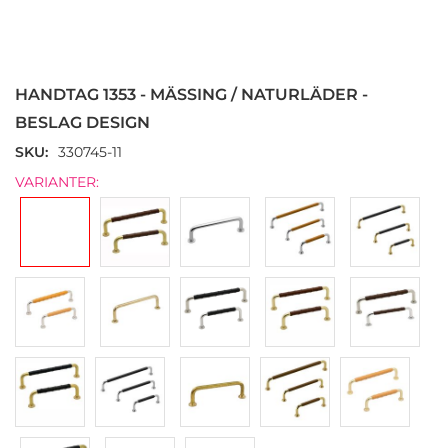
Hoppa
till
början
HANDTAG 1353 - MÄSSING / NATURLÄDER -
av
bildgalleriet
BESLAG DESIGN
SKU
330745-11
VARIANTER: