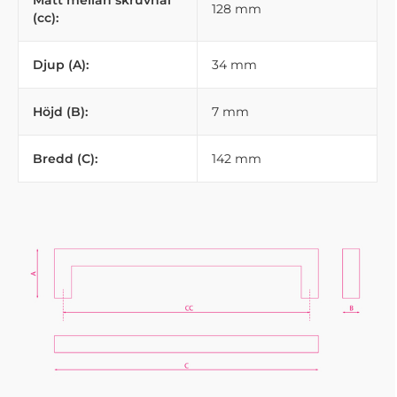
Mått mellan skruvhål
128 mm
(cc):
Djup (A):
34 mm
Höjd (B):
7 mm
Bredd (C):
142 mm