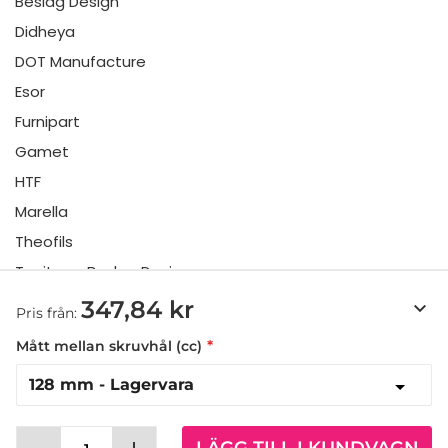
Beslag Design
Didheya
DOT Manufacture
Esor
Furnipart
Gamet
HTF
Marella
Theofils
Toniton x Beslag Design
Twentytwo
347,84 kr
keyboard_arrow_down
Pris från:
Urbi & Orbi
Mått mellan skruvhål (cc)
Vonsild
Viefe